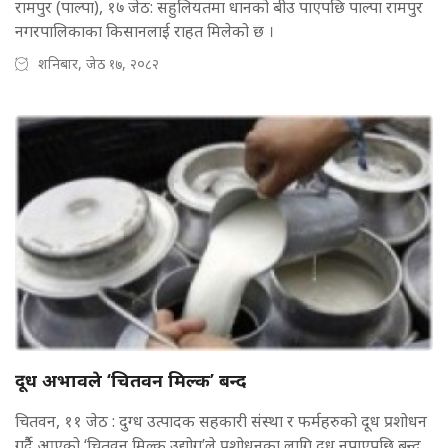
रामपुर (पाल्पा), १७ जेठ: सहुलियतमा धानको बीउ पाएपछि पाल्पा रामपुर
नगरपालिकाका किसानलाई राहत मिलेको छ ।
शनिबार, जेठ १७, २०८२
दूध अभावले ‘चितवन मिल्क’ बन्द
चितवन, ११ जेठ : दुग्ध उत्पादक सहकारी संस्था र फर्महरुको दूध प्रशोधन
गर्दैै आएको ‘चितवन मिल्क उद्योग’ले प्रशोधनका लागि दूध नपाएपछि बन्द