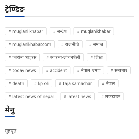
ट्रेण्डिङ
# muglani khabar
# सन्देश
# muglanikhabar
# muglanikhabar.com
# राजनीति
# समाज
# कोरोना भाइरस
# स्वास्थ्य-जीवनशैली
# शिक्षा
# today news
# accident
# नेपाल भ्रमण
# समाचार
# death
# kp oli
# taja samachar
# नेपाल
# latest news of nepal
# latest news
# लकडाउन
मेनु
गृहपृष्ठ