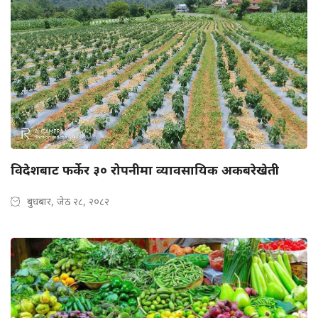
विदेशबाट फर्केर ३० रोपनीमा व्यावसायिक अकबरेखेती
बुधबार, जेठ २८, २०८२