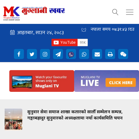
नेपाली समय
०७:३१:४५
दिउँसो
लन सम्पन्न,
कम्युनिस्टको मत घट्दैमा विचार मर्दैन' : दोह
्यसमिति चयन
वैचारिक मन्तव्य