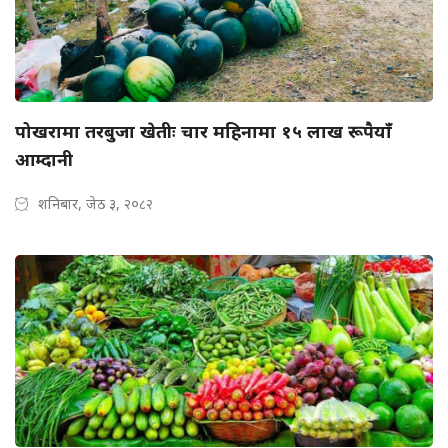
पोखरामा तरबुजा खेतीः चार महिनामा १५ लाख रूपैयाँ
आम्दानी
शनिबार, जेठ ३, २०८२