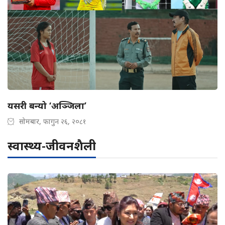
यसरी बन्यो ‘अञ्जिला’
सोमबार, फागुन २६, २०८१
स्वास्थ्य-जीवनशैली