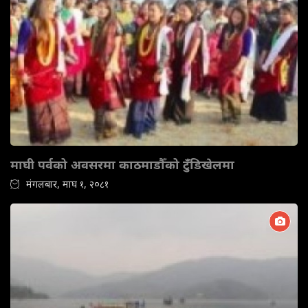
माघी पर्वको अवसरमा काठमाडौँको टुँडिखेलमा
मंगलबार, माघ १, २०८१