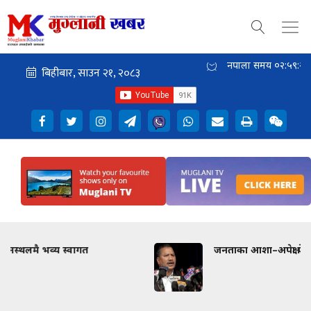
नेपाली समय
०२:५९:२३
जनताका आशा–अपेक्षा फेरि टुट्न थाले : विप्लव