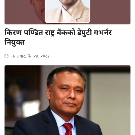
किरण पण्डित राष्ट्र बैंकको डेपुटी गभर्नर
नियुक्त
मंगलबार, चैत २४, २०८२