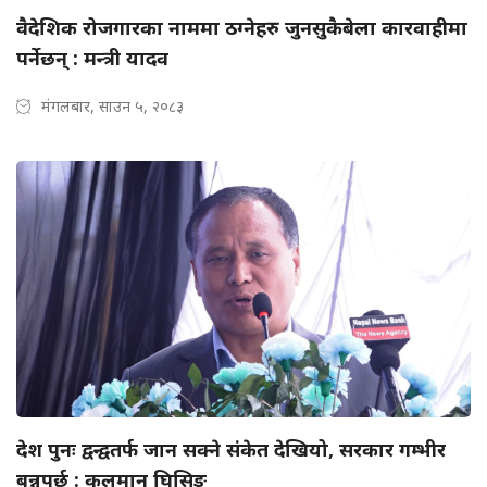
वैदेशिक रोजगारका नाममा ठग्नेहरु जुनसुकैबेला कारवाहीमा
पर्नेछन् : मन्त्री यादव
मंगलबार, साउन ५, २०८३
देश पुनः द्वन्द्वतर्फ जान सक्ने संकेत देखियो, सरकार गम्भीर
बन्नुपर्छ : कुलमान घिसिङ