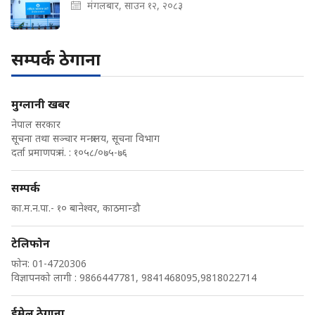
मंगलबार, साउन १२, २०८३
सम्पर्क ठेगाना
मुग्लानी खबर
नेपाल सरकार
सूचना तथा सञ्चार मन्त्रालय, सूचना विभाग
दर्ता प्रमाणपत्र नं. : १०५८/०७५-७६
सम्पर्क
का.म.न.पा.- १० बानेश्वर, काठमान्डौ
टेलिफोन
फोन: 01-4720306
विज्ञापनको लागी : 9866447781, 9841468095,9818022714
ईमेल ठेगाना