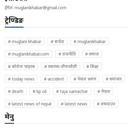
ईमेल:
muglanikhabar@gmail.com
ट्रेण्डिङ
# muglani khabar
# सन्देश
# muglanikhabar
# muglanikhabar.com
# राजनीति
# समाज
# कोरोना भाइरस
# स्वास्थ्य-जीवनशैली
# शिक्षा
# today news
# accident
# नेपाल भ्रमण
# समाचार
# death
# kp oli
# taja samachar
# नेपाल
# latest news of nepal
# latest news
# लकडाउन
मेनु