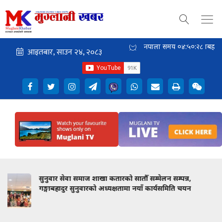
नेपाली समय
०४:५०:३०
बिहान
सम्पन्न,
कम्युनिस्टको मत घट्दैमा विचार मर्दैन' : दोहामा
मिति चयन
वैचारिक मन्तव्य