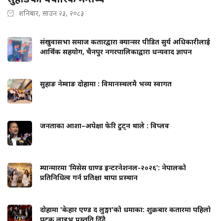
शनिबार, साउन २३, २०८३
संखुवासभा समाज कतारद्वारा क्यान्सर पीडित सुर्य अधिकारीलाई
आर्थिक सहयोग, चैनपुर नगरपालिकाद्वारा धन्यवाद ज्ञापन
सुहाङ नेम्वाङ दोहामा : विमानस्थलमै भव्य स्वागत
जनताका आशा–अपेक्षा फेरि टुट्न थाले : विप्लव
म्यान्मारमा ‘मिसेस ग्राण्ड इन्टरनेशनल-२०२६’: नेपालको
प्रतिनिधित्व गर्न प्रतिक्षा थापा प्रस्थान
दोहामा 'केहार एण्ड द लुङ्गा'को धमाका: शुक्रबार कतारमा पहिलो
पटक लाइभ प्रस्तुति दिँदै