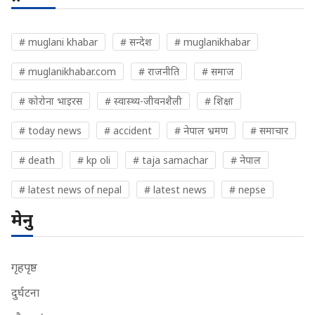
# muglani khabar
# सन्देश
# muglanikhabar
# muglanikhabar.com
# राजनीति
# समाज
# कोरोना भाइरस
# स्वास्थ्य-जीवनशैली
# शिक्षा
# today news
# accident
# नेपाल भ्रमण
# समाचार
# death
# kp oli
# taja samachar
# नेपाल
# latest news of nepal
# latest news
# nepse
मेनु
गृहपृष्ठ
दुर्घटना