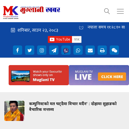
नेपाली समय
११:२८:११
साँझ
ा विचार मर्दैन' : दोहामा सुहाङको
संखुवासभा समाज कतारद्व
अधिकारीलाई आर्थिक सह
धन्यवाद ज्ञापन