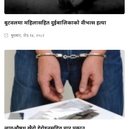
बुटवलमा महिलासहित दुईबालिकाको वीभत्स हत्या
बुधबार, जेठ १४, २०८२
लागुऔषध खैरो हेरोइनसहित चार पक्राउ