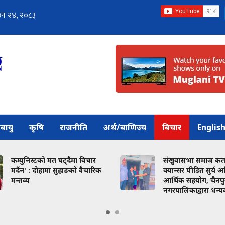
बायु
कृषि
राजनीति
अर्थ/बाणिज्य
बिचार
Englis
िस्टको मत घट्दैमा विचार
संखुवासभा समाज कतारद्वारा
' : दोहामा सुहाङको वैचारिक
क्यान्सर पीडित सुर्य अधिकारीला
आर्थिक सहयोग, चैनपुर
नगरपालिकाद्वारा धन्यवाद ज्ञापन