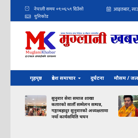
नेपाली समय
०९:०७:००
दिउँसो
युनिकोड
गृहपृष्ठ
प्रदेश समाचार
दुर्घटना
मौसम / जल
सुनुवार सेवा समाज शाखा
कम्युन
कतारको सातौँ सम्मेलन सम्पन्न,
मर्दैन
गङ्गाबहादुर सुनुवारको अध्यक्षतामा
मन्तव्य
नयाँ कार्यसमिति चयन