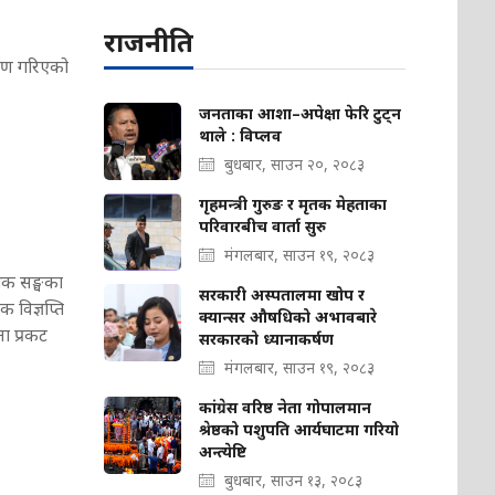
राजनीति
माण गरिएको
जनताका आशा–अपेक्षा फेरि टुट्न
थाले : विप्लव
बुधबार, साउन २०, २०८३
गृहमन्त्री गुरुङ र मृतक मेहताका
परिवारबीच वार्ता सुरु
मंगलबार, साउन १९, २०८३
्षक सङ्घका
सरकारी अस्पतालमा खोप र
 विज्ञप्ति
क्यान्सर औषधिको अभावबारे
ना प्रकट
सरकारको ध्यानाकर्षण
मंगलबार, साउन १९, २०८३
कांग्रेस वरिष्ठ नेता गोपालमान
श्रेष्ठको पशुपति आर्यघाटमा गरियो
अन्त्येष्टि
बुधबार, साउन १३, २०८३