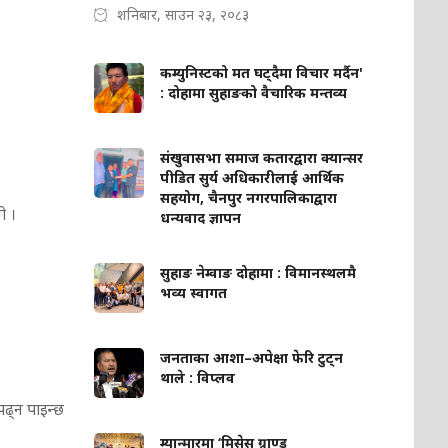
शनिबार, साउन २३, २०८३
कम्युनिस्टको मत घट्दैमा विचार मर्दैन'
: दोहामा सुहाङको वैचारिक मन्तव्य
संखुवासभा समाज कतारद्वारा क्यान्सर
पीडित सुर्य अधिकारीलाई आर्थिक
सहयोग, चैनपुर नगरपालिकाद्वारा
ो ।
धन्यवाद ज्ञापन
सुहाङ नेम्वाङ दोहामा : विमानस्थलमै
भव्य स्वागत
जनताका आशा–अपेक्षा फेरि टुट्न
थाले : विप्लव
पढ्न पाइन्छ
म्यान्मारमा ‘मिसेस ग्राण्ड