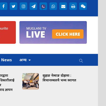
h News
अन्य
सुहाङ नेम्वाङ दोहामा :
जनत
ई
विमानस्थलमै भव्य स्वागत
थाले