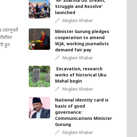
'KP Sharma Oli: Dream,
Struggle and Resolve'
launched
Muglani Khabar
ाग्नुपर्ने
Minister Gurung pledges
दमौलीमा
cooperation to amend
WJA, working journalists
गी हुन
demand fair pay
Muglani Khabar
Excavation, research
works of historical Uku
Mahal begin
Muglani Khabar
National identity card is
basis of good
governance:
Communications Minister
Gurung
Muglani Khabar