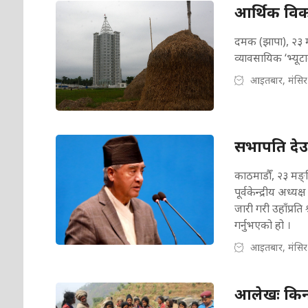
आर्थिक विकास
दमक (झापा), २३ मङ
व्यावसायिक ‘भ्यूटा
आइतबार, मंसिर
सभापति देउवा
काठमाडौँ, २३ मङ्सि
पूर्वकेन्द्रीय अध्
जारी गरी उहाँप्रति
गर्नुभएको हो ।
आइतबार, मंसिर
आलेखः किन 