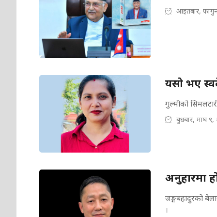
आइतबार, फागुन
यसो भए स्वद
गुल्मीको सिमलटार
बुधबार, माघ ९,
अनुहारमा ह
जङ्गबहादुरको बेलाय
।