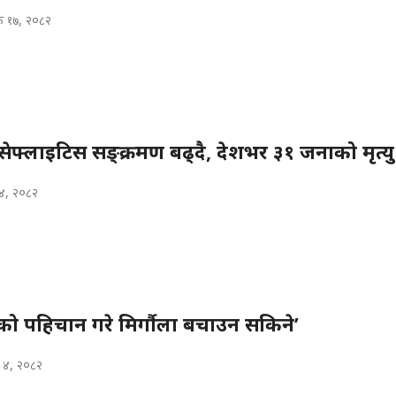
क १७, २०८२
ेफ्लाइटिस सङ्क्रमण बढ्दै, देशभर ३१ जनाको मृत्यु
२४, २०८२
को पहिचान गरे मिर्गौला बचाउन सकिने’
 ४, २०८२