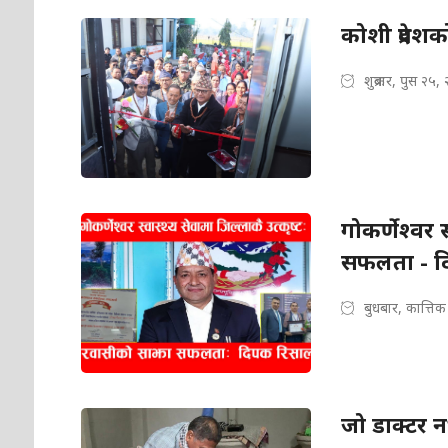
कोशी प्रदेश
शुक्रबार, पुस २५,
गोकर्णेश्वर 
सफलता - द
बुधबार, कात्ति
जो डाक्टर न