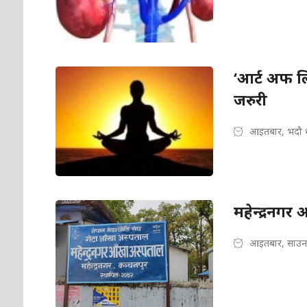
‘आर्ट अफ लिभ
जरुरी
आइतबार, भदौ 
महेन्द्रनग
आइतबार, साउन