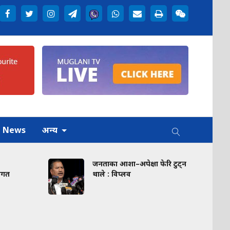
h News
अन्य
जनताका आशा–अपेक्षा फेरि टुट्न
म्यान्मारमा ‘मि
थाले : विप्लव
इन्टरनेशनल-
प्रतिनिधित्व गर
प्रस्थान