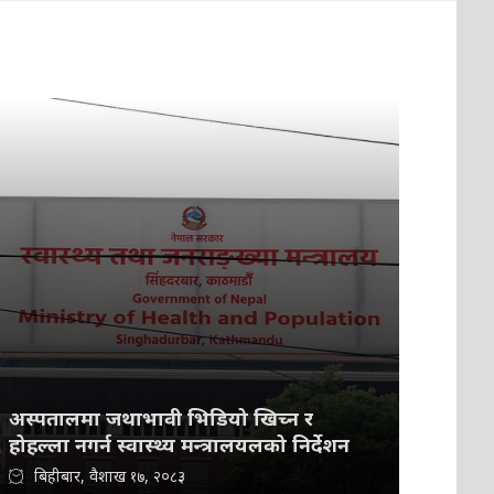
अस्पतालमा जथाभावी भिडियो खिच्न र
होहल्ला नगर्न स्वास्थ्य मन्त्रालयलको निर्देशन
बिहीबार, वैशाख १७, २०८३