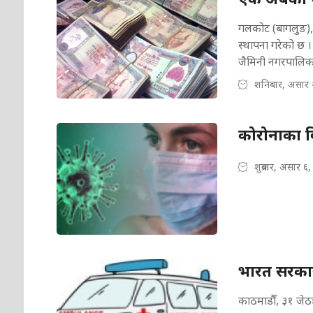
गलकोट (बागलुङ), 
स्थापना गरेको छ 
जैमिनी नगरपालि
शनिबार, असार 
कोरोनाका बि
शुक्रबार, असार ६
भारत सरकारद्
काठमाडौँ, ३१ जेठः