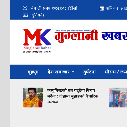
नेपाली समय
१०:२३:१०
दिउँसो
युनिकोड
गृहपृष्ठ
प्रदेश समाचार
दुर्घटना
मौसम / जल
कम्युनिस्टको मत घट्दैमा विचार
संखुवासभा समाज
मर्दैन' : दोहामा सुहाङको वैचारिक
क्यान्सर पीडित 
मन्तव्य
आर्थिक सहयोग, 
नगरपालिकाद्वारा