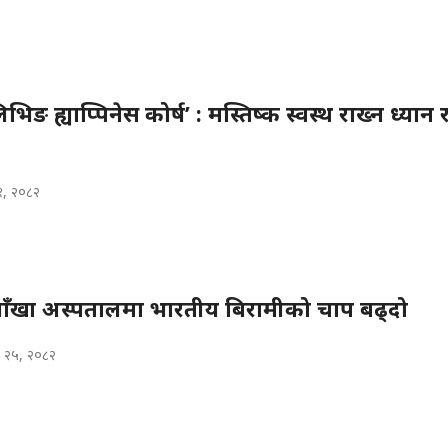
िङ ह्याप्पिनेस कोर्ष’ : मस्तिष्क स्वस्थ राख्न ध्यान 
१, २०८२
र आँखा अस्पतालमा भारतीय बिरामीको चाप बढ्दो
 २५, २०८२