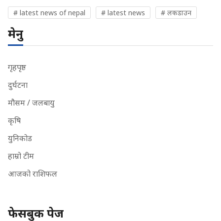
# latest news of nepal
# latest news
# लकडाउन
मेनु
गृहपृष्ठ
दुर्घटना
मौसम / जलबायु
कृषि
युनिकोड
हाम्रो टीम
आजको राशिफल
फेसबुक पेज