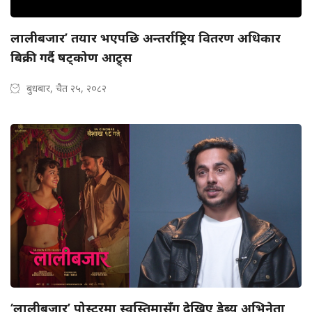
लालीबजार’ तयार भएपछि अन्तर्राष्ट्रिय वितरण अधिकार
बिक्री गर्दै षट्कोण आट्र्स
बुधबार, चैत २५, २०८२
‘लालीबजार’ पोस्टरमा स्वस्तिमासँग देखिए डेब्यु अभिनेता