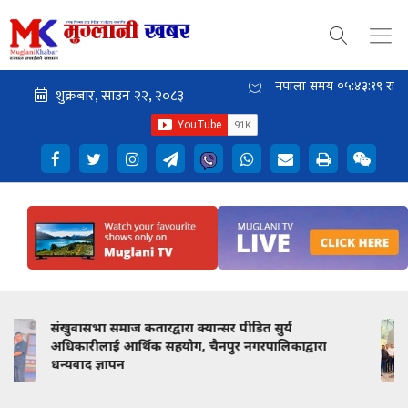
नेपाली समय
०५:४३:२१
राती
सुहाङ नेम्वाङ दोहामा : विमानस्थलमै भव्य स्वागत
ा