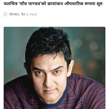
चलचित्र ‘पाँच पाण्डव’को छायांकन औपचारिक रूपमा सुरु
सोमबार, चैत २, २०८२