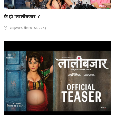
के हो ‘लालीबजार’ ?
आइतबार, वैशाख १३, २०८३