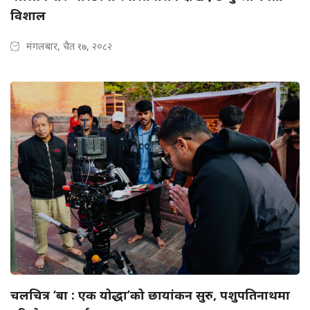
विशाल
मंगलबार, चैत १७, २०८२
चलचित्र ‘बा : एक योद्धा’को छायांकन सुरु, पशुपतिनाथमा