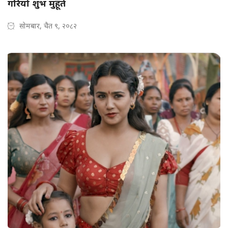
गरियो शुभ मुहूर्त
सोमबार, चैत ९, २०८२