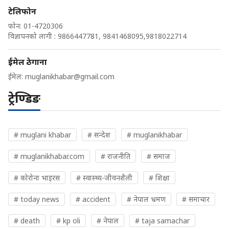
टेलिफोन
फोन: 01-4720306
विज्ञापनको लागी : 9866447781, 9841468095,9818022714
ईमेल ठेगाना
ईमेल:
muglanikhabar@gmail.com
ट्रेण्डिङ
# muglani khabar
# सन्देश
# muglanikhabar
# muglanikhabar.com
# राजनीति
# समाज
# कोरोना भाइरस
# स्वास्थ्य-जीवनशैली
# शिक्षा
# today news
# accident
# नेपाल भ्रमण
# समाचार
# death
# kp oli
# नेपाल
# taja samachar