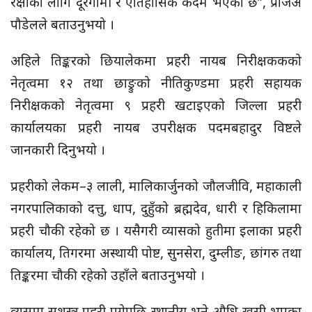
रक्षाका लागि दूरगामी र ऐतिहासिक कदम भएको छ”, प्रजिअ
पौडेलले बताउनुभयो ।
अहिले तिङ्करको छियालेकमा प्रहरी नायब निरीक्षककको
नेतृत्वमा १२ तथा छाङ्रुको नीतिकुण्डमा प्रहरी सहायक
निरीक्षकको नेतृत्वमा ९ प्रहरी खटाइएको जिल्ला प्रहरी
कार्यालयका प्रहरी नायब उपरीक्षक पदमबहादुर विष्टले
जानकारी दिनुभयो ।
प्रहरीको लेकम–३ लाली, मालिकार्जुनको जौलजीवि, महाकाली
नगरपालिकाको दत्तु, धाप, दुहुँको ब्रह्मदेव, धारी र हिकिलामा
प्रहरी चौकी रहेको छ । यसैगरी व्यासको हुतीमा इलाका प्रहरी
कार्यालय, तिगरमा अस्थायी पोष्ट, सुनसेरा, दुम्लीङ, छांगरु तथा
तिङ्करमा चौकी रहेको उहाँले बताउनुभयो ।
व्यसमा सशस्त्र प्रहरी पुगेपछि स्थानीय भने औधि खुसी भएका