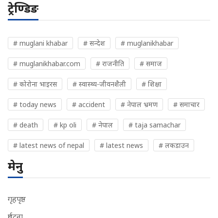
ट्रेण्डिङ
# muglani khabar
# सन्देश
# muglanikhabar
# muglanikhabar.com
# राजनीति
# समाज
# कोरोना भाइरस
# स्वास्थ्य-जीवनशैली
# शिक्षा
# today news
# accident
# नेपाल भ्रमण
# समाचार
# death
# kp oli
# नेपाल
# taja samachar
# latest news of nepal
# latest news
# लकडाउन
मेनु
गृहपृष्ठ
दुर्घटना