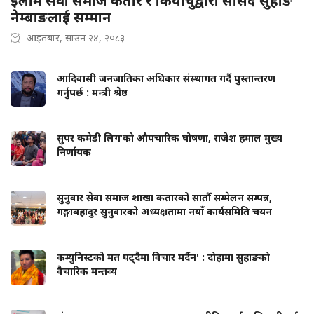
इलाम सेवा समाज कतार र कियाचुद्वारा सांसद सुहाङ
नेम्बाङलाई सम्मान
आइतबार, साउन २४, २०८३
आदिवासी जनजातिका अधिकार संस्थागत गर्दै पुस्तान्तरण
गर्नुपर्छ : मन्त्री श्रेष्ठ
सुपर कमेडी लिग’को औपचारिक घोषणा, राजेश हमाल मुख्य
निर्णायक
सुनुवार सेवा समाज शाखा कतारको सातौँ सम्मेलन सम्पन्न,
गङ्गाबहादुर सुनुवारको अध्यक्षतामा नयाँ कार्यसमिति चयन
कम्युनिस्टको मत घट्दैमा विचार मर्दैन' : दोहामा सुहाङको
वैचारिक मन्तव्य