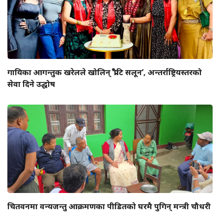
गायिका आगन्तुक खरेलले खोलिन् ‘प्रीटि सलून’, अन्तर्राष्ट्रियस्तरको
सेवा दिने उद्घोष
चितवनमा वन्यजन्तु आक्रमणका पीडितको घरमै पुगिन् मन्त्री चौधरी