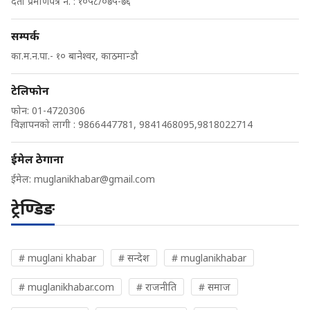
दर्ता प्रमाणपत्र नं. : १०५८/०७५-७६
सम्पर्क
का.म.न.पा.- १० बानेश्वर, काठमान्डौ
टेलिफोन
फोन: 01-4720306
विज्ञापनको लागी : 9866447781, 9841468095,9818022714
ईमेल ठेगाना
ईमेल:
muglanikhabar@gmail.com
ट्रेण्डिङ
# muglani khabar
# सन्देश
# muglanikhabar
# muglanikhabar.com
# राजनीति
# समाज