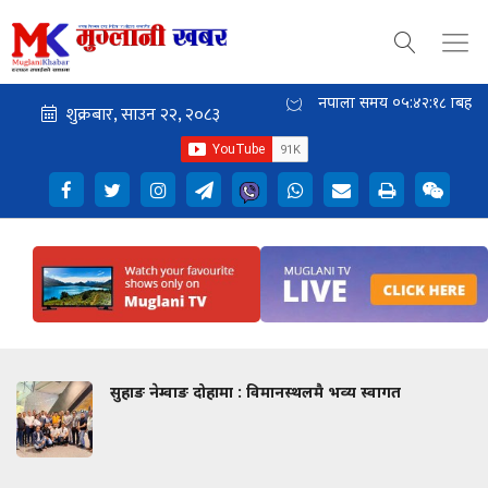
नेपाली समय
०५:४२:२०
बिहान
सुहाङ नेम्वाङ दोहामा : विमानस्थलमै भव्य स्वागत