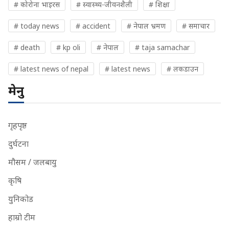
# कोरोना भाइरस
# स्वास्थ्य-जीवनशैली
# शिक्षा
# today news
# accident
# नेपाल भ्रमण
# समाचार
# death
# kp oli
# नेपाल
# taja samachar
# latest news of nepal
# latest news
# लकडाउन
मेनु
गृहपृष्ठ
दुर्घटना
मौसम / जलबायु
कृषि
युनिकोड
हाम्रो टीम