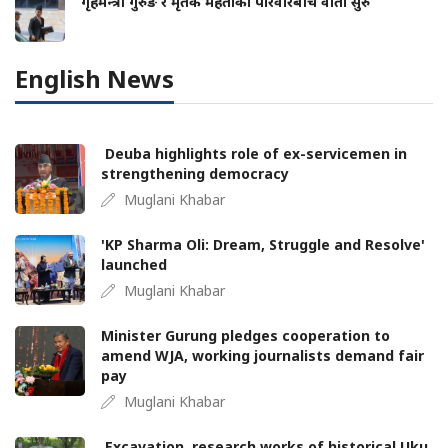
गृहमन्त्री गुरुङ र मृतक मेहताका परिवारबीच वार्ता सुरु
English News
Deuba highlights role of ex-servicemen in
strengthening democracy
Muglani Khabar
'KP Sharma Oli: Dream, Struggle and Resolve'
launched
Muglani Khabar
Minister Gurung pledges cooperation to
amend WJA, working journalists demand fair
pay
Muglani Khabar
Excavation, research works of historical Uku