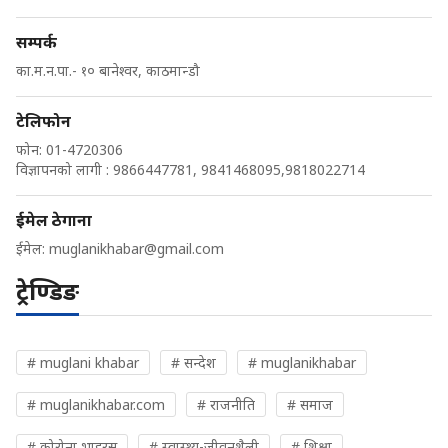
सम्पर्क
का.म.न.पा.- १० बानेश्वर, काठमान्डौ
टेलिफोन
फोन: 01-4720306
विज्ञापनको लागी : 9866447781, 9841468095,9818022714
ईमेल ठेगाना
ईमेल:
muglanikhabar@gmail.com
ट्रेण्डिङ
# muglani khabar
# सन्देश
# muglanikhabar
# muglanikhabar.com
# राजनीति
# समाज
# कोरोना भाइरस
# स्वास्थ्य-जीवनशैली
# शिक्षा