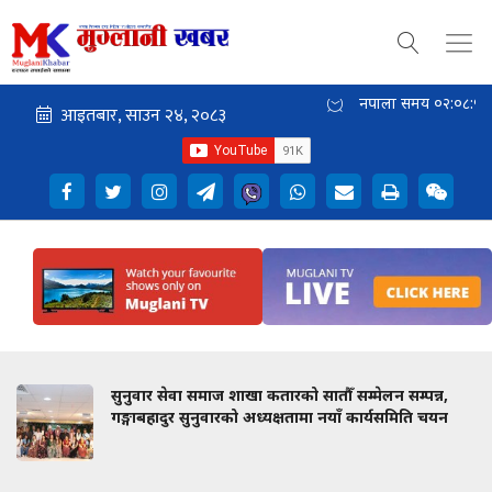
नेपाली समय
०२:०८:५९
सुनुवार सेवा समाज शाखा कतारको सातौँ सम्मेलन सम्पन्न,
गङ्गाबहादुर सुनुवारको अध्यक्षतामा नयाँ कार्यसमिति चयन