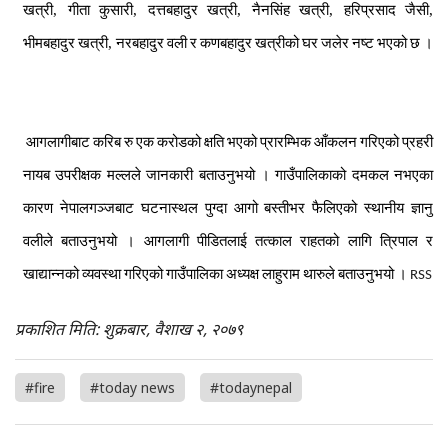
खत्री
,
गीता
कुसारी
,
दत्तबहादुर
खत्री
,
नैनसिंह
खत्री
,
हरिप्रसाद
जैसी
,
भीमबहादुर
खत्री
,
नरबहादुर
वली
र
कणबहादुर
खत्रीको
घर
जलेर
नष्ट
भएको
छ
।
आगलागीबाट
करिब
रु
एक
करोडको
क्षति
भएको
प्रारम्भिक
आँकलन
गरिएको
प्रहरी
नायब
उपरीक्षक
मल्लले
जानकारी
बताउनुभयो
।
गाउँपालिकाको
दमकल
नभएका
कारण
नेपालगञ्जबाट
घटनास्थल
पुग्दा
आगो
बस्तीभर
फैलिएको
स्थानीय
ज्ञानु
वलीले
बताउनुभयो
।
आगलागी
पीडितलाई
तत्काल
राहतको
लागि
त्रिपाल
र
खाद्यान्नको
व्यवस्था
गरिएको
गाउँपालिका
अध्यक्ष
लाहुराम
थारुले
बताउनुभयो
।
RSS
प्रकाशित मिति: शुक्रबार, वैशाख २, २०७९
#fire
#today news
#todaynepal