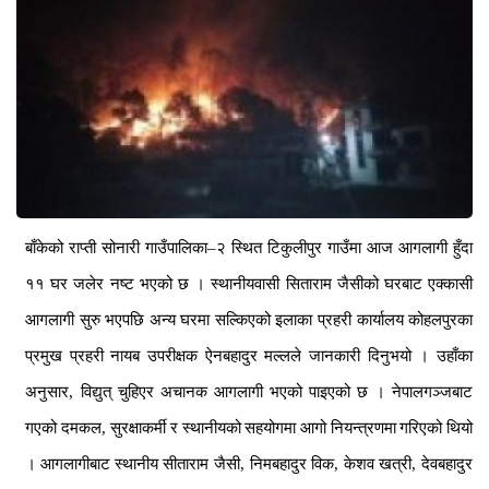
बाँकेको
राप्ती
सोनारी
गाउँपालिका
–
२
स्थित
टिकुलीपुर
गाउँमा
आज
आगलागी
हुँदा
११
घर
जलेर
नष्ट
भएको
छ
।
स्थानीयवासी
सिताराम
जैसीको
घरबाट
एक्कासी
आगलागी
सुरु
भएपछि
अन्य
घरमा
सल्किएको
इलाका
प्रहरी
कार्यालय
कोहलपुरका
प्रमुख
प्रहरी
नायब
उपरीक्षक
ऐनबहादुर
मल्लले
जानकारी
दिनुभयो
।
उहाँका
अनुसार
,
विद्युत्
चुहिएर
अचानक
आगलागी
भएको
पाइएको
छ
।
नेपालगञ्जबाट
गएको
दमकल
,
सुरक्षाकर्मी
र
स्थानीयको
सहयोगमा
आगो
नियन्त्रणमा
गरिएको
थियो
।
आगलागीबाट
स्थानीय
सीताराम
जैसी
,
निमबहादुर
विक
,
केशव
खत्री
,
देवबहादुर