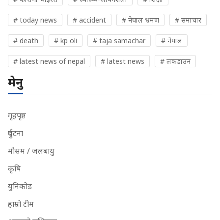
# today news
# accident
# नेपाल भ्रमण
# समाचार
# death
# kp oli
# taja samachar
# नेपाल
# latest news of nepal
# latest news
# लकडाउन
मेनु
गृहपृष्ठ
दुर्घटना
मौसम / जलबायु
कृषि
युनिकोड
हाम्रो टीम