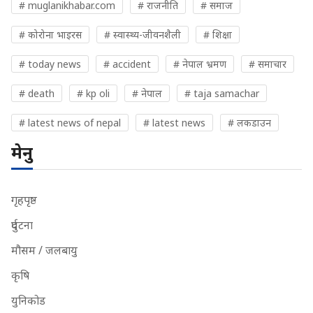
# muglanikhabar.com
# राजनीति
# समाज
# कोरोना भाइरस
# स्वास्थ्य-जीवनशैली
# शिक्षा
# today news
# accident
# नेपाल भ्रमण
# समाचार
# death
# kp oli
# नेपाल
# taja samachar
# latest news of nepal
# latest news
# लकडाउन
मेनु
गृहपृष्ठ
दुर्घटना
मौसम / जलबायु
कृषि
युनिकोड