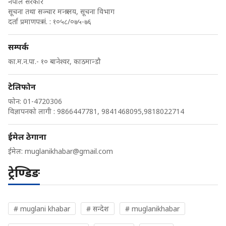
नेपाल सरकार
सूचना तथा सञ्चार मन्त्रालय, सूचना विभाग
दर्ता प्रमाणपत्र नं. : १०५८/०७५-७६
सम्पर्क
का.म.न.पा.- १० बानेश्वर, काठमान्डौ
टेलिफोन
फोन: 01-4720306
विज्ञापनको लागी : 9866447781, 9841468095,9818022714
ईमेल ठेगाना
ईमेल:
muglanikhabar@gmail.com
ट्रेण्डिङ
# muglani khabar
# सन्देश
# muglanikhabar