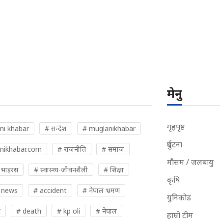
मेनु
गृहपृष्ठ
ni khabar
# सन्देश
# muglanikhabar
दुर्घटना
nikhabar.com
# राजनीति
# समाज
मौसम / जलबायु
 भाइरस
# स्वास्थ्य-जीवनशैली
# शिक्षा
कृषि
 news
# accident
# नेपाल भ्रमण
युनिकोड
र
# death
# kp oli
# नेपाल
हाम्रो टीम