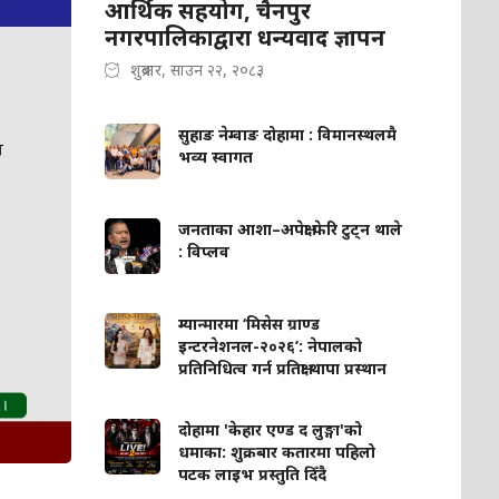
आर्थिक सहयोग, चैनपुर
नगरपालिकाद्वारा धन्यवाद ज्ञापन
शुक्रबार, साउन २२, २०८३
सुहाङ नेम्वाङ दोहामा : विमानस्थलमै
भव्य स्वागत
जनताका आशा–अपेक्षा फेरि टुट्न थाले
: विप्लव
म्यान्मारमा ‘मिसेस ग्राण्ड
इन्टरनेशनल-२०२६’: नेपालको
प्रतिनिधित्व गर्न प्रतिक्षा थापा प्रस्थान
दोहामा 'केहार एण्ड द लुङ्गा'को
धमाका: शुक्रबार कतारमा पहिलो
पटक लाइभ प्रस्तुति दिँदै