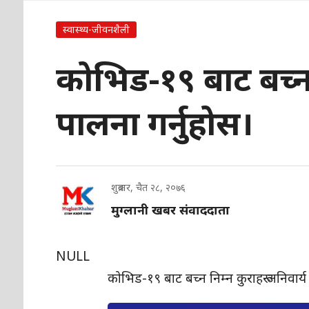
स्वास्थ्य-जीवनशैली
कोभिड-१९ बाट बच्न न
पालना गर्नुहोस।
शुक्रबार, चैत २८, २०७६
मुग्लानी खबर संवाददाता
NULL
कोभिड-१९ बाट बच्न निम्न कुराहरू अनिवार्य