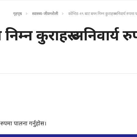
गृहपृष्ठ
स्वास्थ्य-जीवनशैली
कोभिड-१९ बाट बच्न निम्न कुराहरू अनिवार्य रुपमा प
िम्न कुराहरू अनिवार्य र
 रुपमा पालना गर्नुहोस।