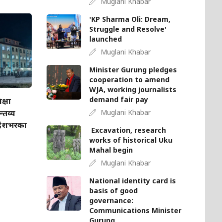
Muglani Khabar
'KP Sharma Oli: Dream,
Struggle and Resolve'
launched
Muglani Khabar
Minister Gurung pledges
cooperation to amend
WJA, working journalists
demand fair pay
क्षा
्तव्य
Muglani Khabar
 देशभरका
Excavation, research
works of historical Uku
Mahal begin
Muglani Khabar
National identity card is
basis of good
governance:
Communications Minister
Gurung