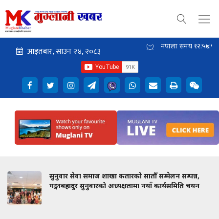
नेपाली समय
१२:५७:५८
ुनुवार सेवा समाज शाखा कतारको सातौँ सम्मेलन सम्पन्न,
क
ङ्गाबहादुर सुनुवारको अध्यक्षतामा नयाँ कार्यसमिति चयन
व