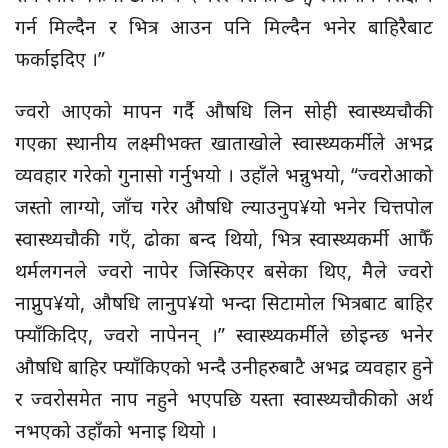
गर्न मिल्दैन र भित्र आउन पनि मिल्दैन भनेर बाहिरैबाट
फर्काइदिए ।”
ज्वरो आएको मापन गर्दै औषधि लिन सोही स्वास्थ्यचौकी
गएका स्थानीय लक्ष्मीभक्त खाताखोले स्वास्थ्यकर्मीले अभद्र
व्यवहार गरेको गुनासो गर्नुभयो । उहाँले भन्नुभयो, “ज्वरोआको
जस्तो लाग्यो, जाँच गरेर औषधि ल्याउनुप¥यो भनेर चित्तपोल
स्वास्थ्यचौकी गएँ, ढोका बन्द थियो, भित्र स्वास्थ्यकर्मी आफैँ
थर्मलगनले ज्वरो नापेर जिस्किएर बसेका थिए, मैले ज्वरो
नाप्नुप¥यो, औषधि लानुप¥यो भन्दा सिटामोल भित्रबाट बाहिर
फ्याँकिदिए, ज्वरो नापेनन् ।” स्वास्थ्यकर्मीले छोइन्छ भनेर
औषधि बाहिर फ्याँकिएको भन्दै उनीहरुबाटै अभद्र व्यवहार हुने
र ज्वरोसमेत नाप नहुने भएपछि यस्ता स्वास्थ्यचौकीको अर्थ
नभएको उहाँको भनाइ थियो ।