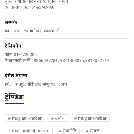
सूचना तथा सञ्चार मन्त्रालय, सूचना विभाग
दर्ता प्रमाणपत्र नं. : १०५८/०७५-७६
सम्पर्क
का.म.न.पा.- १० बानेश्वर, काठमान्डौ
टेलिफोन
फोन: 01-4720306
विज्ञापनको लागी : 9866447781, 9841468095,9818022714
ईमेल ठेगाना
ईमेल:
muglanikhabar@gmail.com
ट्रेण्डिङ
# muglani khabar
# सन्देश
# muglanikhabar
# muglanikhabar.com
# राजनीति
# समाज