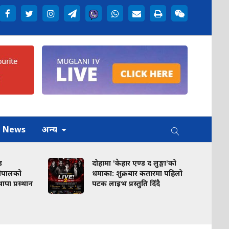
h News
अन्य
ड
दोहामा 'केहार एण्ड द लुङ्गा'को
नेपालको
धमाका: शुक्रबार कतारमा पहिलो
ा थापा प्रस्थान
पटक लाइभ प्रस्तुति दिँदै