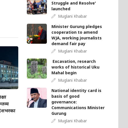
Struggle and Resolve'
launched
Muglani Khabar
Minister Gurung pledges
cooperation to amend
WJA, working journalists
demand fair pay
Muglani Khabar
Excavation, research
works of historical Uku
Mahal begin
Muglani Khabar
National identity card is
basis of good
क्षा
governance:
्तव्य
Communications Minister
 देशभरका
Gurung
Muglani Khabar