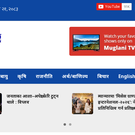
बायु
कृषि
राजनीति
अर्थ/बाणिज्य
बिचार
Englis
जनताका आशा–अपेक्षा फेरि टुट्न
म्यान्मारमा ‘मिसेस ग्राण्
थाले : विप्लव
इन्टरनेशनल-२०२६’: 
प्रतिनिधित्व गर्न प्रतिक्ष