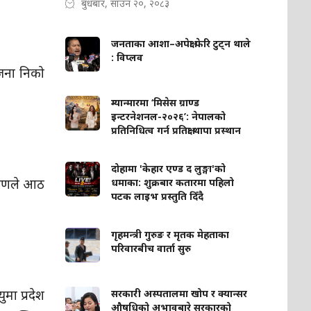
बुधबार, साउन २०, २०८३
जनताका आशा–अपेक्षा फेरि टुट्न थाले
: विप्लव
जना निको
म्यान्मारमा ‘मिसेस ग्राण्ड
इन्टरनेशनल-२०२६’: नेपालको
प्रतिनिधित्व गर्न प्रतिक्षा थापा प्रस्थान
दोहामा 'केहार एण्ड द लुङ्गा'को
ारणले आठ
धमाका: शुक्रबार कतारमा पहिलो
पटक लाइभ प्रस्तुति दिँदै
गृहमन्त्री गुरुङ र मृतक मेहताका
परिवारबीच वार्ता सुरु
मा प्रदेश
सरकारी अस्पतालमा खोप र क्यान्सर
औषधिको अभावबारे सरकारको