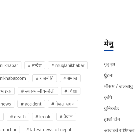
मेनु
गृहपृष्ठ
ni khabar
# सन्देश
# muglanikhabar
दुर्घटना
nikhabar.com
# राजनीति
# समाज
मौसम / जलबायु
 भाइरस
# स्वास्थ्य-जीवनशैली
# शिक्षा
कृषि
 news
# accident
# नेपाल भ्रमण
युनिकोड
र
# death
# kp oli
# नेपाल
हाम्रो टीम
samachar
# latest news of nepal
आजको राशिफल