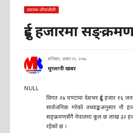
स्वास्थ्य-जीवनशैली
दुई हजारमा सङ्क्र
शनिबार, असार १२, २०७८
मुग्लानी खबर
NULL
विगत २४ घण्टामा देशभर दुई हजार १६ जनाम
सार्वजनिक गरेको तथ्याङ्कअनुसार नौ 
सङ्क्रमणसँगै नेपालमा कूल छ लाख ३२ हजा
रहेको छ ।