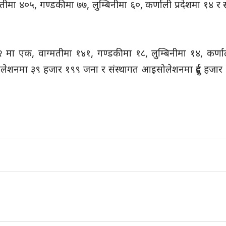
मतीमा ४०५, गण्डकीमा ७७, लुम्बिनीमा ६०, कर्णाली प्रदेशमा १४ र सू
नं २ मा एक, वाग्मतीमा १४१, गण्डकीमा १८, लुम्बिनीमा १४, कर्णाल
इसोलेशनमा ३९ हजार १९९ जना र संस्थागत आइसोलेशनमा दुई हजार