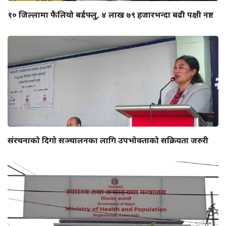
१० जिल्लामा फैलियो बर्डफ्लु, ४ लाख ७९ हजारभन्दा बढी पक्षी नष्ट
संरचनाको दिगो सञ्चालनका लागि उपभोक्ताको सक्रियता जरुरी