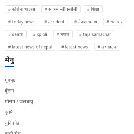
# कोरोना भाइरस
# स्वास्थ्य-जीवनशैली
# शिक्षा
# today news
# accident
# नेपाल भ्रमण
# समाचार
# death
# kp oli
# नेपाल
# taja samachar
# latest news of nepal
# latest news
# लकडाउन
मेनु
गृहपृष्ठ
दुर्घटना
मौसम / जलबायु
कृषि
युनिकोड
हाम्रो टीम