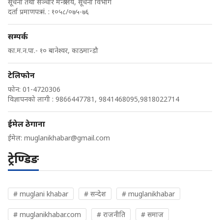
सूचना तथा सञ्चार मन्त्रालय, सूचना विभाग
दर्ता प्रमाणपत्र नं. : १०५८/०७५-७६
सम्पर्क
का.म.न.पा.- १० बानेश्वर, काठमान्डौ
टेलिफोन
फोन: 01-4720306
विज्ञापनको लागी : 9866447781, 9841468095,9818022714
ईमेल ठेगाना
ईमेल:
muglanikhabar@gmail.com
ट्रेण्डिङ
# muglani khabar
# सन्देश
# muglanikhabar
# muglanikhabar.com
# राजनीति
# समाज