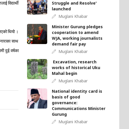
Struggle and Resolve'
ेशलाई
विद्यार्थी
launched
Muglani Khabar
Minister Gurung pledges
ुभएको
थियो
।
cooperation to amend
WJA, working journalists
नाराका
साथ
demand fair pay
मी
दुई
वर्षका
Muglani Khabar
Excavation, research
works of historical Uku
Mahal begin
Muglani Khabar
National identity card is
basis of good
governance:
Communications Minister
Gurung
Muglani Khabar