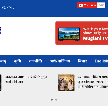
बायु
कृषि
राजनीति
अर्थ/बाणिज्य
बिचार
Englis
जनताका आशा–अपेक्षा फेरि टुट्न
म्यान्मारमा ‘मिसेस ग्राण्
थाले : विप्लव
इन्टरनेशनल-२०२६’: 
प्रतिनिधित्व गर्न प्रतिक्ष