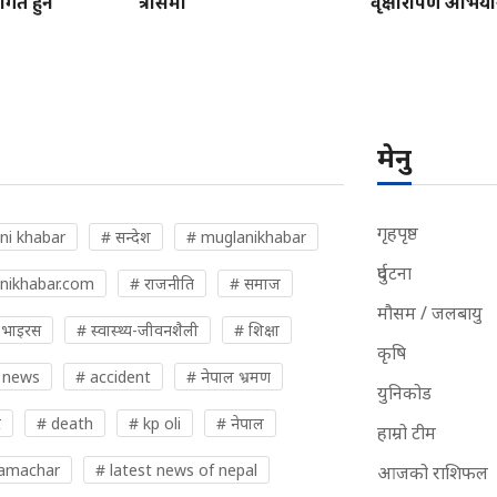
ित हुने
त्रासमा
वृक्षारोपण अभियान
मेनु
गृहपृष्ठ
ni khabar
# सन्देश
# muglanikhabar
दुर्घटना
nikhabar.com
# राजनीति
# समाज
मौसम / जलबायु
 भाइरस
# स्वास्थ्य-जीवनशैली
# शिक्षा
कृषि
 news
# accident
# नेपाल भ्रमण
युनिकोड
र
# death
# kp oli
# नेपाल
हाम्रो टीम
samachar
# latest news of nepal
आजको राशिफल