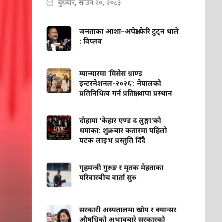
बुधबार, साउन २०, २०८३
जनताका आशा–अपेक्षा फेरि टुट्न थाले
: विप्लव
म्यान्मारमा ‘मिसेस ग्राण्ड
इन्टरनेशनल-२०२६’: नेपालको
प्रतिनिधित्व गर्न प्रतिक्षा थापा प्रस्थान
दोहामा 'केहार एण्ड द लुङ्गा'को
धमाका: शुक्रबार कतारमा पहिलो
पटक लाइभ प्रस्तुति दिँदै
गृहमन्त्री गुरुङ र मृतक मेहताका
परिवारबीच वार्ता सुरु
सरकारी अस्पतालमा खोप र क्यान्सर
औषधिको अभावबारे सरकारको