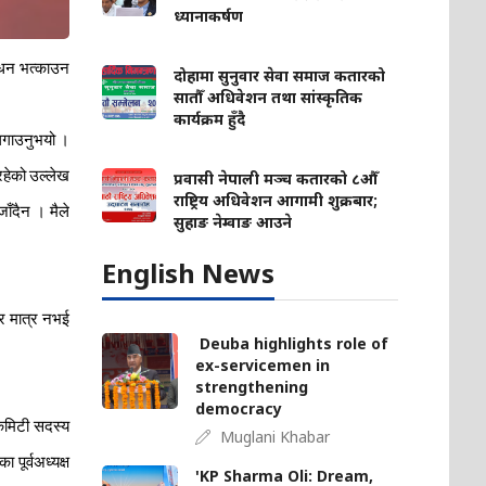
ध्यानाकर्षण
्धन
भत्काउन
दोहामा सुनुवार सेवा समाज कतारको
सातौँ अधिवेशन तथा सांस्कृतिक
कार्यक्रम हुँदै
गाउनुभयो
।
रहेको
उल्लेख
प्रवासी नेपाली मञ्च कतारको ८औँ
राष्ट्रिय अधिवेशन आगामी शुक्रबार;
जाँदैन
।
मैले
सुहाङ नेम्वाङ आउने
English News
र
मात्र
नभई
Deuba highlights role of
ex-servicemen in
strengthening
democracy
मिटी
सदस्य
Muglani Khabar
का
पूर्वअध्यक्ष
'KP Sharma Oli: Dream,