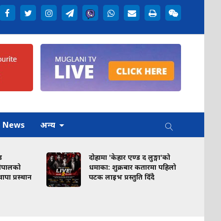
h News
अन्य
ड
दोहामा 'केहार एण्ड द लुङ्गा'को
नेपालको
धमाका: शुक्रबार कतारमा पहिलो
ा थापा प्रस्थान
पटक लाइभ प्रस्तुति दिँदै