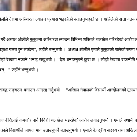
लीले
देशमा
अस्थिरता
ल्याउन
प्रयास
भइरहेको
बताउनुभएको
छ
।
अहिलेको
सत्ता
गठबन
गर्दै
अध्यक्ष
ओलीले
मुलुकमा
अस्थिरता
ल्याउन
विभिन्न
शक्तिले
चलखेल
गरिरहेको
आरोप
ल
्क्षा
गलत
हुन
सक्दैन
”,
उहाँले
भन्नुभयो
।
अध्यक्ष
ओलीले
एमाले
मुलुकको
पालेको
रुपमा
ोझो
रेखामा
नजाने
भनाइ
राख्नुभयो
।
“
देश
बनाउनुपर्ने
कुरा
छ
।
सोझो
रेखामा
राजनीति
छन्
।
”
उहाँले
भन्नुभयो
।
ाबद्ध
सङ्गठन
बनाउन
आग्रह
गर्नुभयो
।
“
अखिल
नेपालको
विद्यार्थी
आन्दोलनको
मूलधा
राजनीतिलाई
कमजोर
पार्न
विदेशी
चलखेल
भइरहेको
आरोप
लगाउनुभयो
।
एमाले
स्थायी
क
एकाले
विद्यार्थीले
जायज
माग
उठाउनुपर्ने
बताउनुभयो
।
एमाले
केन्द्रीय
सदस्य
तथा
अखिल