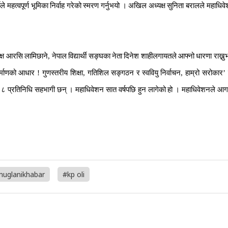
ीले
महत्वपूर्ण
भूमिका
निर्वाह
गरेको
स्मरण
गर्नुभयो
।
अखिल
अध्यक्ष
सुनिता
बरालले
महाधिव
।
्ष
आरसि
लामिछाने
,
नेपाल
विद्यार्थी
सङ्घका
नेता
दिनेश
शाहीलगायतले
आफ्नो
धारणा
राख्न
र्माणको
आधार
!
गुणस्तरीय
शिक्षा
,
गतिशिल
सङ्गठन
र
स्ववियु
निर्वाचन
,
हाम्रो
सरोकार
’
८८
प्रतिनिधि
सहभागी
छन्
।
महाधिवेशन
सात
वर्षपछि
हुन
लागेको
हो
।
महाधिवेशनले
आगा
uglanikhabar
#kp oli