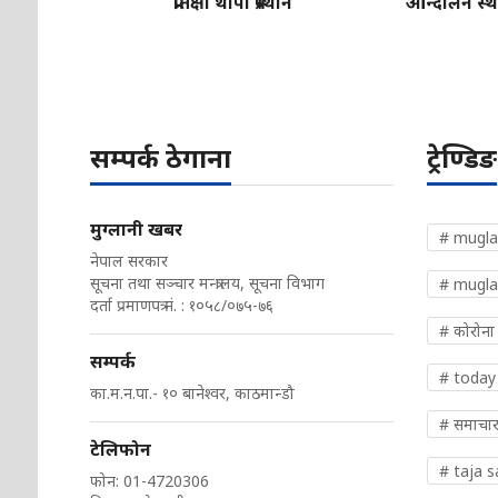
प्रतिक्षा थापा प्रस्थान
आन्दोलन स्थग
सम्पर्क ठेगाना
ट्रेण्डिङ
मुग्लानी खबर
# mugla
नेपाल सरकार
सूचना तथा सञ्चार मन्त्रालय, सूचना विभाग
# mugla
दर्ता प्रमाणपत्र नं. : १०५८/०७५-७६
# कोरोना
सम्पर्क
# today
का.म.न.पा.- १० बानेश्वर, काठमान्डौ
# समाचा
टेलिफोन
# taja 
फोन: 01-4720306