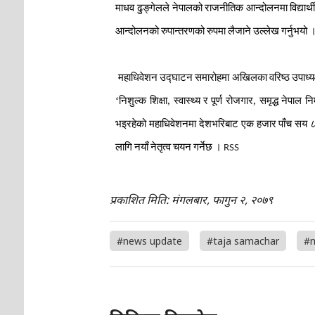
माधव
ढुङ्गेलले
नेपालको
राजनीतिक
आन्दोलनमा
विद्यार्थ
आन्दोलनको
रुपान्तरणको
रुपमा
लैजाने
उल्लेख
गर्नुभयो
महाधिवेशन
उद्घाटन
समारोहमा
अखिलका
वरिष्ठ
उपाध्यक
‘
निशुल्क
शिक्षा
,
स्वास्थ्य
र
पूर्ण
रोजगार
,
समृद्ध
नेपाल
नि
भइरहेको
महाधिवेशनमा
देशभरिबाट
एक
हजार
पाँच
सय
लागि
नयाँ
नेतृत्व
चयन
गर्नेछ
।
RSS
प्रकाशित मिति: मंगलबार, फागुन २, २०७९
#news update
#taja samachar
#m