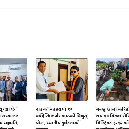
 सुरक्षा ऐन
दाङको बडहरामा १०
बल्खु खोला करिड
मा सरकार र
वर्षदेखि जर्जर काठको विद्युत्
सय ५० बिरुवा रोपि
च सहमति,
पोल, स्थानीय दुर्घटनाको
डिस्ट्रिक्ट ३२९२ क