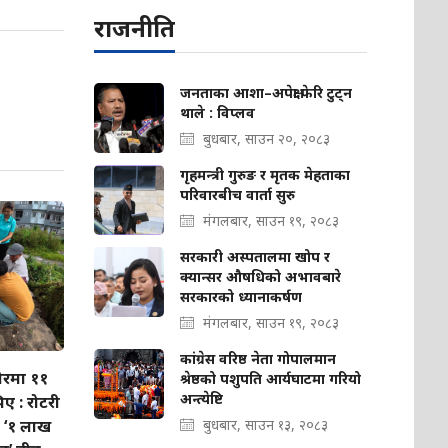
राजनीति
जनताका आशा–अपेक्षा फेरि टुट्न
थाले : विप्लव
बुधबार, साउन २०, २०८३
गृहमन्त्री गुरुङ र मृतक मेहताका
परिवारबीच वार्ता सुरु
मंगलबार, साउन १९, २०८३
सरकारी अस्पतालमा खोप र
क्यान्सर औषधिको अभावबारे
सरकारको ध्यानाकर्षण
मंगलबार, साउन १९, २०८३
कांग्रेस वरिष्ठ नेता गोपालमान
ोरमा ११
श्रेष्ठको पशुपति आर्यघाटमा गरियो
अन्त्येष्टि
ए : रोटरी
ो ‘१ लाख
बुधबार, साउन १३, २०८३