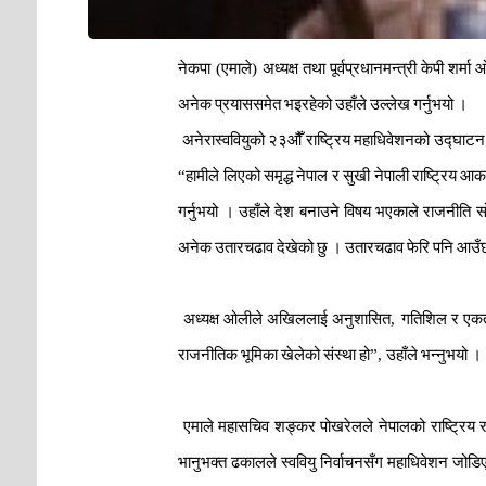
नेकपा
(
एमाले
)
अध्यक्ष
तथा
पूर्वप्रधानमन्त्री
केपी
शर्मा
ओ
अनेक
प्रयाससमेत
भइरहेको
उहाँले
उल्लेख
गर्नुभयो
।
अनेरास्ववियुको
२३औँ
राष्ट्रिय
महाधिवेशनको
उद्घाटन
“
हामीले
लिएको
समृद्ध
नेपाल
र
सुखी
नेपाली
राष्ट्रिय
आकाङ
गर्नुभयो
।
उहाँले
देश
बनाउने
विषय
भएकाले
राजनीति
स
अनेक
उतारचढाव
देखेको
छु
।
उतारचढाव
फेरि
पनि
आउँ
अध्यक्ष
ओलीले
अखिललाई
अनुशासित
,
गतिशिल
र
एकत
राजनीतिक
भूमिका
खेलेको
संस्था
हो
”,
उहाँले
भन्नुभयो
।
एमाले
महासचिव
शङ्कर
पोखरेलले
नेपालको
राष्ट्रिय
भानुभक्त
ढकालले
स्ववियु
निर्वाचनसँग
महाधिवेशन
जोडि