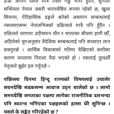
हाम्रो आफ्नै देशले मात्रै एक्लै गर्छु भनेर हुँदैन, सुगौली
सन्धियता नेपाल जसरी भारतवेष्टित रूपमा रहेको छ, खुला
सिमाना, ऐतिहासिक ढङ्गले बनेको असमान सम्बन्धलाई
नसच्याएसम्म नेपालभित्रको प्रक्रियाले मात्रै पनि हुँदैन ।
पछिल्लो चरणमा उदीयमान चीन र भारतका बीचमा हामी छौँ,
अहिलेको युगअनुसार वैदेशिक सम्बन्धलाई पनि सच्याएर लान
सक्नुपर्छ । आर्थिक विकासको गतिमा देखिएको कमीका
कारण जनतामा निराशा पैदा भएको हो । यसलाई दूरदर्शी
नेतृत्वले बुझेर हल गर्नुपर्छ ।
पछिल्ला दिनमा हिन्दू राज्यको विषयलाई उचालेर
सदनदेखि सडकसम्म आवाज उठ्न थालेको छ । लामो
समयदेखि जनताका पक्षमा लागेका राजनीतिक दलभन्दा
पनि स्वतन्त्र भनिएका पक्षहरूको हल्ला धेरै सुनिन्छ ।
यसले के सङ्केत गरिरहेको छ ?