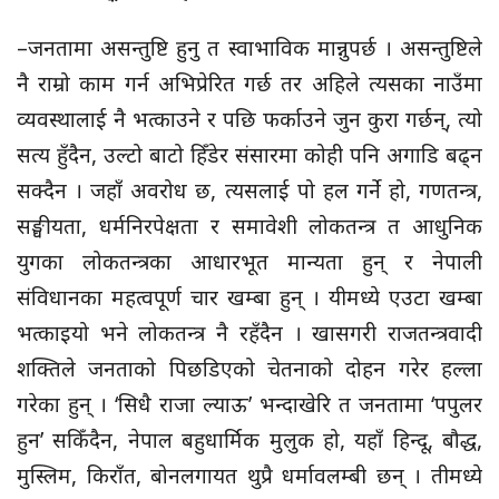
–जनतामा असन्तुष्टि हुनु त स्वाभाविक मान्नुपर्छ । असन्तुष्टिले
नै राम्रो काम गर्न अभिप्रेरित गर्छ तर अहिले त्यसका नाउँमा
व्यवस्थालाई नै भत्काउने र पछि फर्काउने जुन कुरा गर्छन्, त्यो
सत्य हुँदैन, उल्टो बाटो हिँडेर संसारमा कोही पनि अगाडि बढ्न
सक्दैन । जहाँ अवरोध छ, त्यसलाई पो हल गर्ने हो, गणतन्त्र,
सङ्घीयता, धर्मनिरपेक्षता र समावेशी लोकतन्त्र त आधुनिक
युगका लोकतन्त्रका आधारभूत मान्यता हुन् र नेपाली
संविधानका महत्वपूर्ण चार खम्बा हुन् । यीमध्ये एउटा खम्बा
भत्काइयो भने लोकतन्त्र नै रहँदैन । खासगरी राजतन्त्रवादी
शक्तिले जनताको पिछडिएको चेतनाको दोहन गरेर हल्ला
गरेका हुन् । ‘सिधै राजा ल्याऊ’ भन्दाखेरि त जनतामा ‘पपुलर
हुन’ सकिँदैन, नेपाल बहुधार्मिक मुलुक हो, यहाँ हिन्दू, बौद्ध,
मुस्लिम, किराँत, बोनलगायत थुप्रै धर्मावलम्बी छन् । तीमध्ये