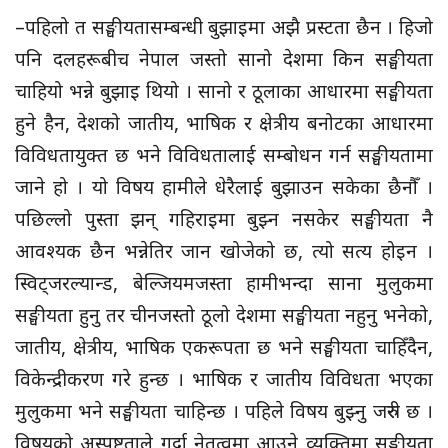
–पहिलो त सङ्घीयतासम्बन्धी बुझाइमा अझै प्रस्टता छैन । हिजो
पनि दलहरूबीच नेपाल जस्तो सानो देशमा किन सङ्घीयता
चाहियो भन्ने बुझाइ थियो । सानो र ठूलाका आधारमा सङ्घीयता
हुने हैन, देशको जातीय, भाषिक र क्षेत्रीय बनोटका आधारमा
विविधतायुक्त छ भने विविधतालाई सम्बोधन गर्न सङ्घीयतामा
जाने हो । यो विषय हामीले धेरैलाई बुझाउन सकेका छैनौँ ।
पछिल्लो पुस्ता झन् गहिराइमा बुझ्न नसकेर सङ्घीयता नै
आवश्यक छैन भन्नेतिर जान खोजेको छ, त्यो सत्य होइन ।
स्विट्जरल्यान्ड, बेल्जियमजस्ता हामीभन्दा साना मुलुकमा
सङ्घीयता हुनु तर चीनजस्तो ठूलो देशमा सङ्घीयता नहुनु भनेको,
जातीय, क्षेत्रीय, भाषिक एकरूपता छ भने सङ्घीयता चाहिँदैन,
विकेन्द्रीकरण गरे हुन्छ । भाषिक र जातीय विविधता भएका
मुलुकमा भने सङ्घीयता चाहिन्छ । पहिले विषय बुझ्नु जरुरी छ ।
विषयको अस्पष्टताले गर्दा नेतृत्वमा आउने व्यक्तिमा सङ्घीयता