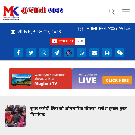
नेपाली समय
०९:४३:०६
दिउँसो
सुपर कमेडी लिग’को औपचारिक घोषणा, राजेश हमाल मुख्य
निर्णायक