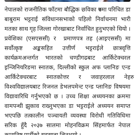
नेपालको राजनीतिक फाँटमा बौद्धिक छविका रुपमा परिचित डा
बाबुराम भट्टराई संविधानसभाको पहिलो निर्वाचनमा भारी
मतका साथ गृह जिल्ला गोरखाबाट निर्वाचित हुनुभएको थियो ।
प्रवेशिका (एसएससी) र प्रमाणपत्र तह (आइएससी) मा
सर्वाेत्कृष्ट अङ्कसहित उत्तीर्ण भट्टराईले छात्रवृत्ति
कार्यक्रमअन्तर्गत भारतको चण्डीगढबाट आर्किटेक्चरल
इन्जिनियरिङमा स्नातक, दिल्लीको स्कुल अफ प्लानिङ एन्ड
आर्किटेक्चरबाट स्नातकोत्तर र जवाहरलाल नेहरु
विश्वविद्यालयबाट रिजनल डेभलपमेन्ट एन्ड प्लानिङ विषयमा
विद्यावारिधि गर्नुभएको छ । उच्च शिक्षा अध्ययनका क्रममा
वामपन्थी झुकाव राख्नुभएका डा भट्टराईले अध्ययन समाप्त
भएपछि तत्कालीन पञ्चायती व्यवस्था विरोधी गतिविधिमा
सरिक हुँदै २०३७ सालमा मोहनविक्रम सिंहमार्फत नेपाल
कम्युनिष्ट पार्टीको सदस्यता लिनुभयो ।