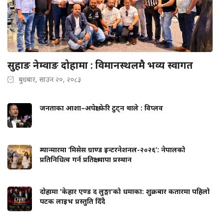
सुहाङ नेम्वाङ दोहामा : विमानस्थलमै भव्य स्वागत
बुधबार, साउन २०, २०८३
जनताका आशा–अपेक्षा फेरि टुट्न थाले : विप्लव
म्यान्मारमा ‘मिसेस ग्राण्ड इन्टरनेशनल-२०२६’: नेपालको
प्रतिनिधित्व गर्न प्रतिक्षा थापा प्रस्थान
दोहामा 'केहार एण्ड द लुङ्गा'को धमाका: शुक्रबार कतारमा पहिलो
पटक लाइभ प्रस्तुति दिँदै