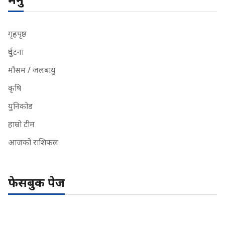
गृहपृष्ठ
दुर्घटना
मौसम / जलबायु
कृषि
युनिकोड
हाम्रो टीम
आजको राशिफल
फेसबुक पेज