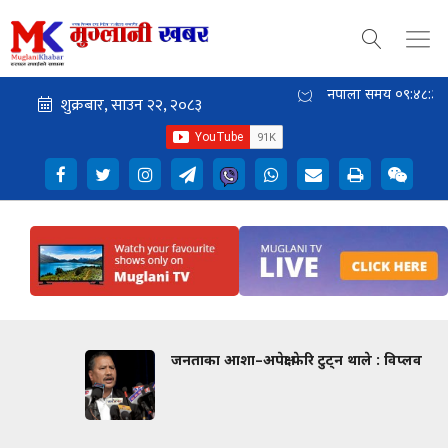
नेपाली समय
०९:४८:३६
जनताका आशा–अपेक्षा फेरि टुट्न थाले : विप्लव