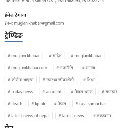
विज्ञापनको लागी : 9866447781, 9841468095,9818022714
ईमेल ठेगाना
ईमेल:
muglanikhabar@gmail.com
ट्रेण्डिङ
# muglani khabar
# सन्देश
# muglanikhabar
# muglanikhabar.com
# राजनीति
# समाज
# कोरोना भाइरस
# स्वास्थ्य-जीवनशैली
# शिक्षा
# today news
# accident
# नेपाल भ्रमण
# समाचार
# death
# kp oli
# नेपाल
# taja samachar
# latest news of nepal
# latest news
# लकडाउन
मेनु