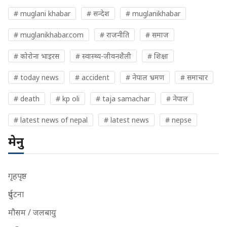
# muglani khabar
# सन्देश
# muglanikhabar
# muglanikhabar.com
# राजनीति
# समाज
# कोरोना भाइरस
# स्वास्थ्य-जीवनशैली
# शिक्षा
# today news
# accident
# नेपाल भ्रमण
# समाचार
# death
# kp oli
# taja samachar
# नेपाल
# latest news of nepal
# latest news
# nepse
मेनु
गृहपृष्ठ
दुर्घटना
मौसम / जलबायु