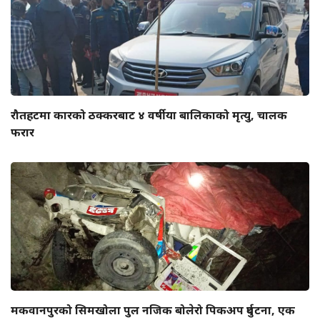
रौतहटमा कारको ठक्करबाट ४ वर्षीया बालिकाको मृत्यु, चालक
फरार
मकवानपुरको सिमखोला पुल नजिक बोलेरो पिकअप दुर्घटना, एक