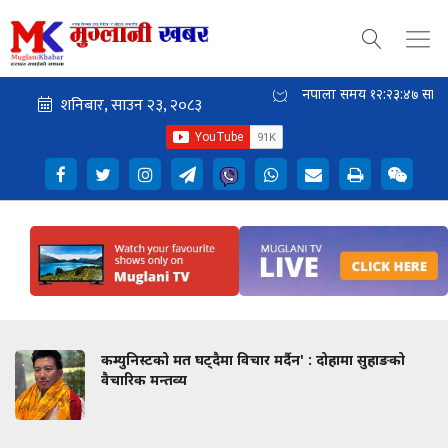
नेपाली समय
१२:२३:४८
साँझ
कम्युनिस्टको मत घट्दैमा विचार मर्दैन' : दोहामा सुहाङको
वैचारिक मन्तव्य