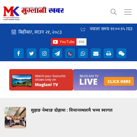
नेपाली समय
११:००:१६
दिउँसो
सुहाङ नेम्वाङ दोहामा : विमानस्थलमै भव्य स्वागत