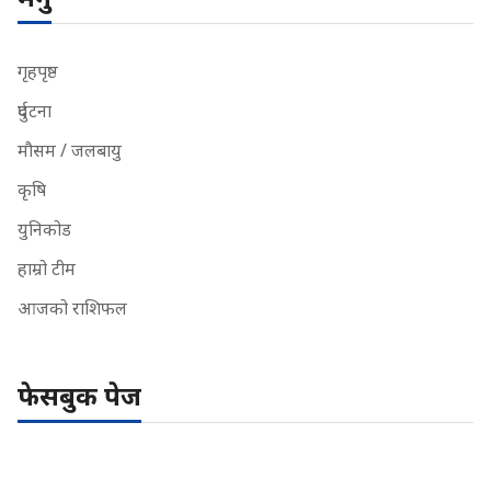
गृहपृष्ठ
दुर्घटना
मौसम / जलबायु
कृषि
युनिकोड
हाम्रो टीम
आजको राशिफल
फेसबुक पेज