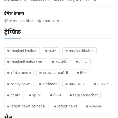
ईमेल ठेगाना
ईमेल:
muglanikhabar@gmail.com
ट्रेण्डिङ
# muglani khabar
# सन्देश
# muglanikhabar
# muglanikhabar.com
# राजनीति
# समाज
# कोरोना भाइरस
# स्वास्थ्य-जीवनशैली
# शिक्षा
# today news
# accident
# नेपाल भ्रमण
# समाचार
# death
# kp oli
# नेपाल
# taja samachar
# latest news of nepal
# latest news
# लकडाउन
मेनु