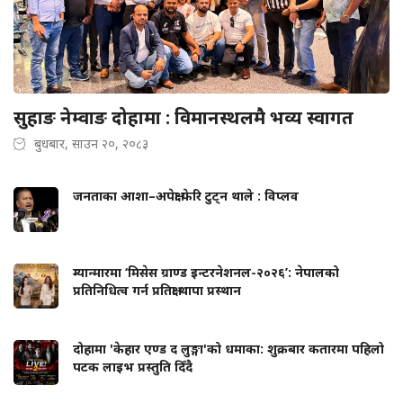
सुहाङ नेम्वाङ दोहामा : विमानस्थलमै भव्य स्वागत
बुधबार, साउन २०, २०८३
जनताका आशा–अपेक्षा फेरि टुट्न थाले : विप्लव
म्यान्मारमा ‘मिसेस ग्राण्ड इन्टरनेशनल-२०२६’: नेपालको
प्रतिनिधित्व गर्न प्रतिक्षा थापा प्रस्थान
दोहामा 'केहार एण्ड द लुङ्गा'को धमाका: शुक्रबार कतारमा पहिलो
पटक लाइभ प्रस्तुति दिँदै