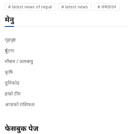
# latest news of nepal
# latest news
# लकडाउन
मेनु
गृहपृष्ठ
दुर्घटना
मौसम / जलबायु
कृषि
युनिकोड
हाम्रो टीम
आजको राशिफल
फेसबुक पेज