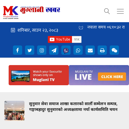
नेपाली समय
०६:१०:३३
राती
सुनुवार सेवा समाज शाखा कतारको सातौँ सम्मेलन सम्पन्न,
गङ्गाबहादुर सुनुवारको अध्यक्षतामा नयाँ कार्यसमिति चयन