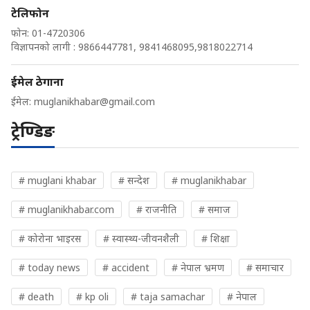
टेलिफोन
फोन: 01-4720306
विज्ञापनको लागी : 9866447781, 9841468095,9818022714
ईमेल ठेगाना
ईमेल:
muglanikhabar@gmail.com
ट्रेण्डिङ
# muglani khabar
# सन्देश
# muglanikhabar
# muglanikhabar.com
# राजनीति
# समाज
# कोरोना भाइरस
# स्वास्थ्य-जीवनशैली
# शिक्षा
# today news
# accident
# नेपाल भ्रमण
# समाचार
# death
# kp oli
# taja samachar
# नेपाल