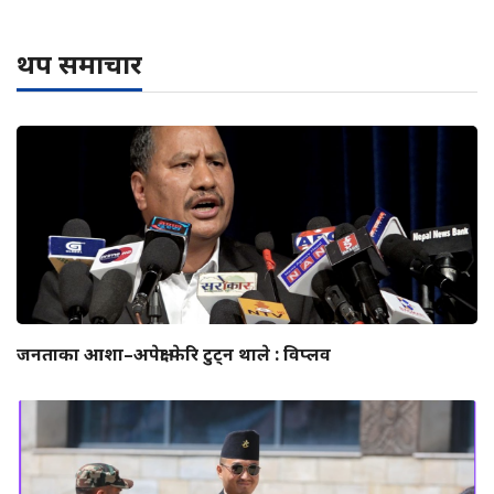
थप समाचार
जनताका आशा–अपेक्षा फेरि टुट्न थाले : विप्लव