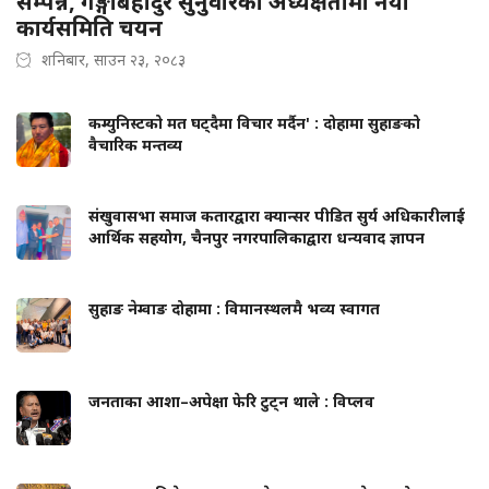
सम्पन्न, गङ्गाबहादुर सुनुवारको अध्यक्षतामा नयाँ
कार्यसमिति चयन
शनिबार, साउन २३, २०८३
कम्युनिस्टको मत घट्दैमा विचार मर्दैन' : दोहामा सुहाङको
वैचारिक मन्तव्य
संखुवासभा समाज कतारद्वारा क्यान्सर पीडित सुर्य अधिकारीलाई
आर्थिक सहयोग, चैनपुर नगरपालिकाद्वारा धन्यवाद ज्ञापन
सुहाङ नेम्वाङ दोहामा : विमानस्थलमै भव्य स्वागत
जनताका आशा–अपेक्षा फेरि टुट्न थाले : विप्लव