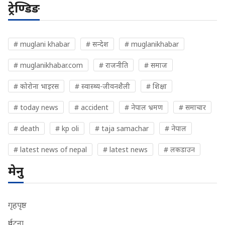
ट्रेण्डिङ
# muglani khabar
# सन्देश
# muglanikhabar
# muglanikhabar.com
# राजनीति
# समाज
# कोरोना भाइरस
# स्वास्थ्य-जीवनशैली
# शिक्षा
# today news
# accident
# नेपाल भ्रमण
# समाचार
# death
# kp oli
# taja samachar
# नेपाल
# latest news of nepal
# latest news
# लकडाउन
मेनु
गृहपृष्ठ
दुर्घटना