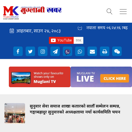
नेपाली समय
०६:२४:१६
बिहान
सुनुवार सेवा समाज शाखा कतारको सातौँ सम्मेलन सम्पन्न,
गङ्गाबहादुर सुनुवारको अध्यक्षतामा नयाँ कार्यसमिति चयन