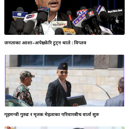
जनताका आशा–अपेक्षा फेरि टुट्न थाले : विप्लव
गृहमन्त्री गुरुङ र मृतक मेहताका परिवारबीच वार्ता सुरु