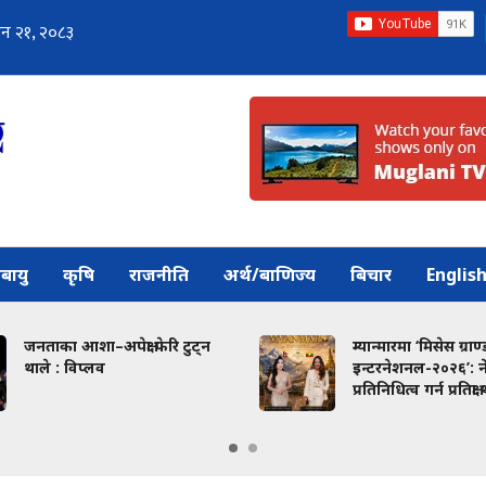
बायु
कृषि
राजनीति
अर्थ/बाणिज्य
बिचार
Englis
जनताका आशा–अपेक्षा फेरि टुट्न
म्यान्मारमा ‘मिसेस ग्राण्
थाले : विप्लव
इन्टरनेशनल-२०२६’: 
प्रतिनिधित्व गर्न प्रतिक्ष