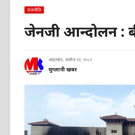
राजनीति
जेनजी आन्दोलन : ब
आइतबार, असोज १२, २०८२
मुग्लानी खबर