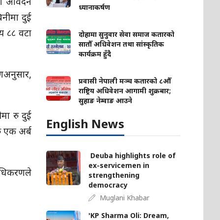
को आवेदन
ध्यानाकर्षण
नीमा दुई
य ८८ वटा
दोहामा सुनुवार सेवा समाज कतारको
सातौँ अधिवेशन तथा सांस्कृतिक
कार्यक्रम हुँदै
णअनुसार,
प्रवासी नेपाली मञ्च कतारको ८औँ
राष्ट्रिय अधिवेशन आगामी शुक्रबार;
सुहाङ नेम्वाङ आउने
मा रु दुई
English News
ु एक अर्ब
Deuba highlights role of
ex-servicemen in
ाधिकरणले
strengthening
democracy
Muglani Khabar
'KP Sharma Oli: Dream,