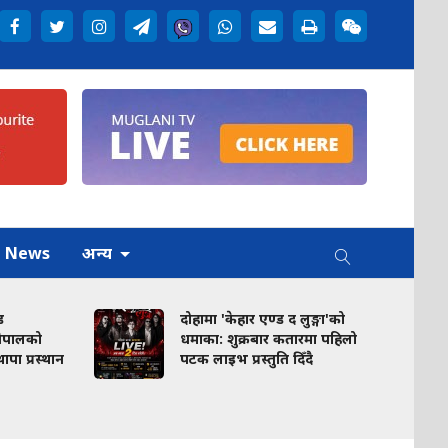
h News
अन्य
ड
दोहामा 'केहार एण्ड द लुङ्गा'को
नेपालको
धमाका: शुक्रबार कतारमा पहिलो
ा थापा प्रस्थान
पटक लाइभ प्रस्तुति दिँदै