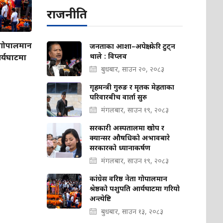
राजनीति
ता गोपालमान
जनताका आशा–अपेक्षा फेरि टुट्न
थाले : विप्लव
आर्यघाटमा
बुधबार, साउन २०, २०८३
गृहमन्त्री गुरुङ र मृतक मेहताका
परिवारबीच वार्ता सुरु
मंगलबार, साउन १९, २०८३
सरकारी अस्पतालमा खोप र
क्यान्सर औषधिको अभावबारे
सरकारको ध्यानाकर्षण
मंगलबार, साउन १९, २०८३
कांग्रेस वरिष्ठ नेता गोपालमान
श्रेष्ठको पशुपति आर्यघाटमा गरियो
अन्त्येष्टि
बुधबार, साउन १३, २०८३