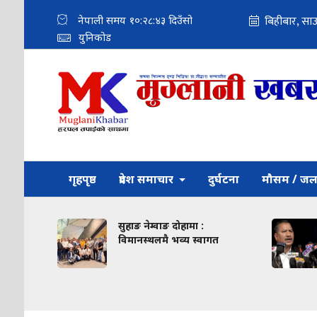
नेपाली समय
१०:२८:४४
दिउँसो
युनिकोड
गृहपृष्ठ
प्रदेश समाचार
दुर्घटना
मौसम / जल
ारको
सुहाङ नेम्वाङ दोहामा :
आगामी
विमानस्थलमै भव्य स्वागत
आउने