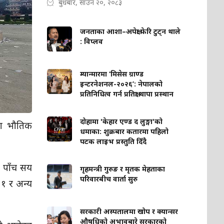
बुधबार, साउन २०, २०८३
जनताका आशा–अपेक्षा फेरि टुट्न थाले
: विप्लव
म्यान्मारमा ‘मिसेस ग्राण्ड
इन्टरनेशनल-२०२६’: नेपालको
प्रतिनिधित्व गर्न प्रतिक्षा थापा प्रस्थान
दोहामा 'केहार एण्ड द लुङ्गा'को
का भौतिक
धमाका: शुक्रबार कतारमा पहिलो
पटक लाइभ प्रस्तुति दिँदै
ा पाँच सय
गृहमन्त्री गुरुङ र मृतक मेहताका
परिवारबीच वार्ता सुरु
१ र अन्य
सरकारी अस्पतालमा खोप र क्यान्सर
औषधिको अभावबारे सरकारको