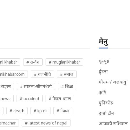
मेनु
गृहपृष्ठ
ni khabar
# सन्देश
# muglanikhabar
दुर्घटना
nikhabar.com
# राजनीति
# समाज
मौसम / जलबायु
 भाइरस
# स्वास्थ्य-जीवनशैली
# शिक्षा
कृषि
 news
# accident
# नेपाल भ्रमण
युनिकोड
र
# death
# kp oli
# नेपाल
हाम्रो टीम
samachar
# latest news of nepal
आजको राशिफल