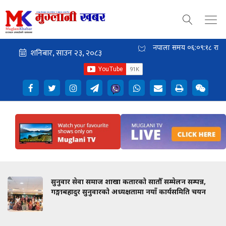
नेपाली समय
०६:०९:१९
राती
सुनुवार सेवा समाज शाखा कतारको सातौँ सम्मेलन सम्पन्न,
गङ्गाबहादुर सुनुवारको अध्यक्षतामा नयाँ कार्यसमिति चयन