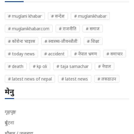
# muglani khabar
# सन्देश
# muglanikhabar
# muglanikhabar.com
# राजनीति
# समाज
# कोरोना भाइरस
# स्वास्थ्य-जीवनशैली
# शिक्षा
# today news
# accident
# नेपाल भ्रमण
# समाचार
# death
# kp oli
# taja samachar
# नेपाल
# latest news of nepal
# latest news
# लकडाउन
मेनु
गृहपृष्ठ
दुर्घटना
मौसम / जलबायु