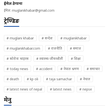
ईमेल ठेगाना
ईमेल:
muglanikhabar@gmail.com
ट्रेण्डिङ
# muglani khabar
# सन्देश
# muglanikhabar
# muglanikhabar.com
# राजनीति
# समाज
# कोरोना भाइरस
# स्वास्थ्य-जीवनशैली
# शिक्षा
# today news
# accident
# नेपाल भ्रमण
# समाचार
# death
# kp oli
# taja samachar
# नेपाल
# latest news of nepal
# latest news
# nepse
मेनु