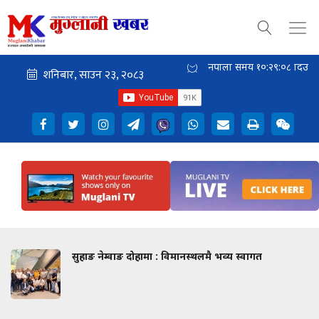
नेपाली समय
१०:२९:०९
दिउँसो
सुहाङ नेम्वाङ दोहामा : विमानस्थलमै भव्य स्वागत