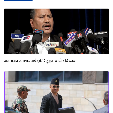
जनताका आशा–अपेक्षा फेरि टुट्न थाले : विप्लव