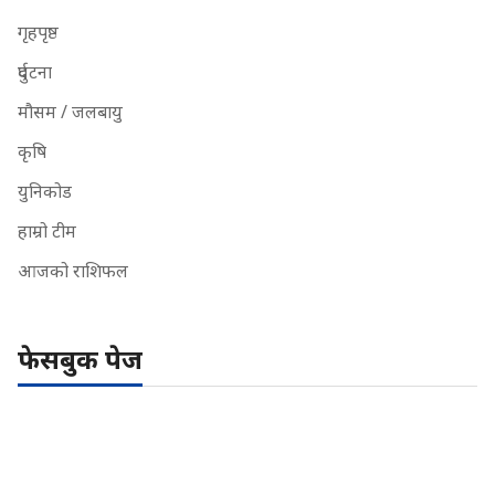
गृहपृष्ठ
दुर्घटना
मौसम / जलबायु
कृषि
युनिकोड
हाम्रो टीम
आजको राशिफल
फेसबुक पेज