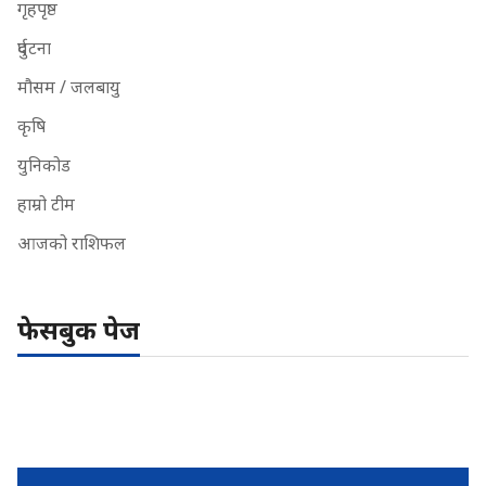
गृहपृष्ठ
दुर्घटना
मौसम / जलबायु
कृषि
युनिकोड
हाम्रो टीम
आजको राशिफल
फेसबुक पेज