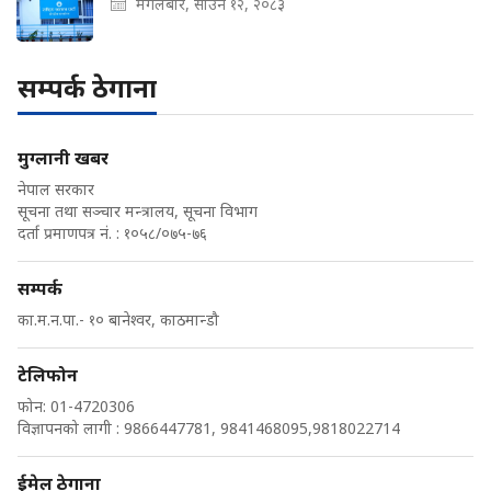
मंगलबार, साउन १२, २०८३
सम्पर्क ठेगाना
मुग्लानी खबर
नेपाल सरकार
सूचना तथा सञ्चार मन्त्रालय, सूचना विभाग
दर्ता प्रमाणपत्र नं. : १०५८/०७५-७६
सम्पर्क
का.म.न.पा.- १० बानेश्वर, काठमान्डौ
टेलिफोन
फोन: 01-4720306
विज्ञापनको लागी : 9866447781, 9841468095,9818022714
ईमेल ठेगाना