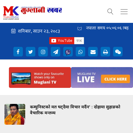
नेपाली समय
०५:०६:०६
बिहान
कम्युनिस्टको मत घट्दैमा विचार मर्दैन' : दोहामा सुहाङको
वैचारिक मन्तव्य