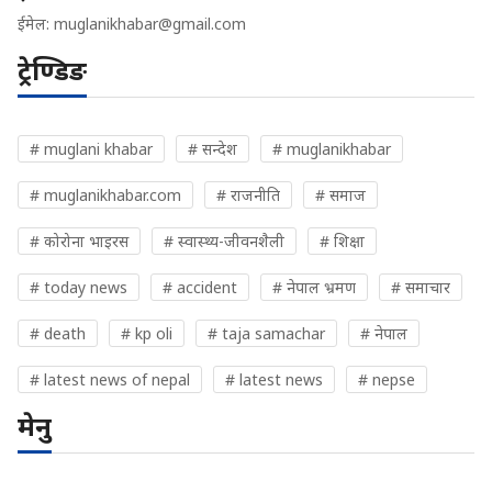
ईमेल:
muglanikhabar@gmail.com
ट्रेण्डिङ
# muglani khabar
# सन्देश
# muglanikhabar
# muglanikhabar.com
# राजनीति
# समाज
# कोरोना भाइरस
# स्वास्थ्य-जीवनशैली
# शिक्षा
# today news
# accident
# नेपाल भ्रमण
# समाचार
# death
# kp oli
# taja samachar
# नेपाल
# latest news of nepal
# latest news
# nepse
मेनु