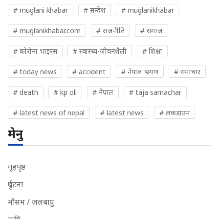
# muglani khabar
# सन्देश
# muglanikhabar
# muglanikhabar.com
# राजनीति
# समाज
# कोरोना भाइरस
# स्वास्थ्य-जीवनशैली
# शिक्षा
# today news
# accident
# नेपाल भ्रमण
# समाचार
# death
# kp oli
# नेपाल
# taja samachar
# latest news of nepal
# latest news
# लकडाउन
मेनु
गृहपृष्ठ
दुर्घटना
मौसम / जलबायु