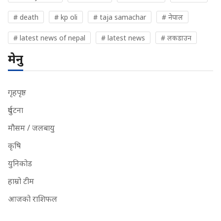
# death
# kp oli
# taja samachar
# नेपाल
# latest news of nepal
# latest news
# लकडाउन
मेनु
गृहपृष्ठ
दुर्घटना
मौसम / जलबायु
कृषि
युनिकोड
हाम्रो टीम
आजको राशिफल