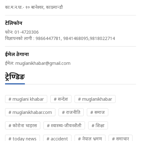
का.म.न.पा.- १० बानेश्वर, काठमान्डौ
टेलिफोन
फोन: 01-4720306
विज्ञापनको लागी : 9866447781, 9841468095,9818022714
ईमेल ठेगाना
ईमेल:
muglanikhabar@gmail.com
ट्रेण्डिङ
# muglani khabar
# सन्देश
# muglanikhabar
# muglanikhabar.com
# राजनीति
# समाज
# कोरोना भाइरस
# स्वास्थ्य-जीवनशैली
# शिक्षा
# today news
# accident
# नेपाल भ्रमण
# समाचार