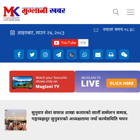
नेपाली समय
०८:३८:२८
सुनुवार सेवा समाज शाखा कतारको सातौँ सम्मेलन सम्पन्न,
गङ्गाबहादुर सुनुवारको अध्यक्षतामा नयाँ कार्यसमिति चयन