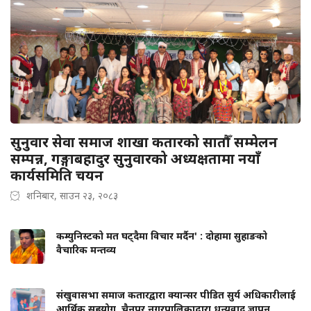
सुनुवार सेवा समाज शाखा कतारको सातौँ सम्मेलन
सम्पन्न, गङ्गाबहादुर सुनुवारको अध्यक्षतामा नयाँ
कार्यसमिति चयन
शनिबार, साउन २३, २०८३
कम्युनिस्टको मत घट्दैमा विचार मर्दैन' : दोहामा सुहाङको
वैचारिक मन्तव्य
संखुवासभा समाज कतारद्वारा क्यान्सर पीडित सुर्य अधिकारीलाई
आर्थिक सहयोग, चैनपुर नगरपालिकाद्वारा धन्यवाद ज्ञापन