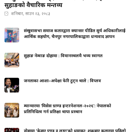
सुहाङको वैचारिक मन्तव्य
शनिबार, साउन २३, २०८३
संखुवासभा समाज कतारद्वारा क्यान्सर पीडित सुर्य अधिकारीलाई
आर्थिक सहयोग, चैनपुर नगरपालिकाद्वारा धन्यवाद ज्ञापन
सुहाङ नेम्वाङ दोहामा : विमानस्थलमै भव्य स्वागत
जनताका आशा–अपेक्षा फेरि टुट्न थाले : विप्लव
म्यान्मारमा ‘मिसेस ग्राण्ड इन्टरनेशनल-२०२६’: नेपालको
प्रतिनिधित्व गर्न प्रतिक्षा थापा प्रस्थान
दोहामा 'केहार एण्ड द लुङ्गा'को धमाका: शुक्रबार कतारमा पहिलो