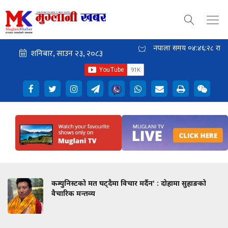
नेपाली समय
०४:४६:२८
राती
कम्युनिस्टको मत घट्दैमा विचार मर्दैन' : दोहामा सुहाङको
वैचारिक मन्तव्य