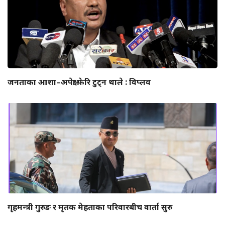
जनताका आशा–अपेक्षा फेरि टुट्न थाले : विप्लव
गृहमन्त्री गुरुङ र मृतक मेहताका परिवारबीच वार्ता सुरु