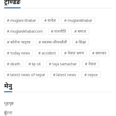
ट्रेण्डिङ
# muglani khabar
# सन्देश
# muglanikhabar
# muglanikhabar.com
# राजनीति
# समाज
# कोरोना भाइरस
# स्वास्थ्य-जीवनशैली
# शिक्षा
# today news
# accident
# नेपाल भ्रमण
# समाचार
# death
# kp oli
# taja samachar
# नेपाल
# latest news of nepal
# latest news
# nepse
मेनु
गृहपृष्ठ
दुर्घटना