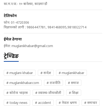
का.म.न.पा.- १० बानेश्वर, काठमान्डौ
टेलिफोन
फोन: 01-4720306
विज्ञापनको लागी : 9866447781, 9841468095,9818022714
ईमेल ठेगाना
ईमेल:
muglanikhabar@gmail.com
ट्रेण्डिङ
# muglani khabar
# सन्देश
# muglanikhabar
# muglanikhabar.com
# राजनीति
# समाज
# कोरोना भाइरस
# स्वास्थ्य-जीवनशैली
# शिक्षा
# today news
# accident
# नेपाल भ्रमण
# समाचार