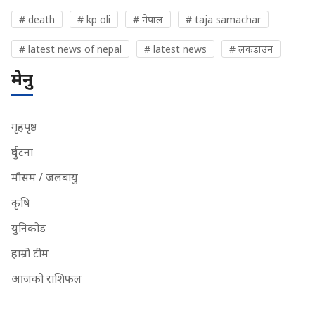
# death
# kp oli
# नेपाल
# taja samachar
# latest news of nepal
# latest news
# लकडाउन
मेनु
गृहपृष्ठ
दुर्घटना
मौसम / जलबायु
कृषि
युनिकोड
हाम्रो टीम
आजको राशिफल