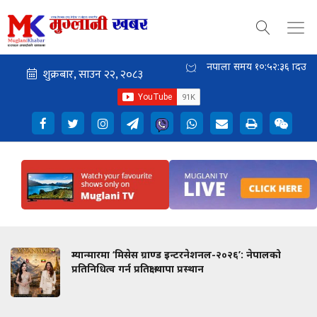
नेपाली समय
१०:५२:३६
दिउँसो
म्यान्मारमा ‘मिसेस ग्राण्ड इन्टरनेशनल-२०२६’: नेपालको
प्रतिनिधित्व गर्न प्रतिक्षा थापा प्रस्थान