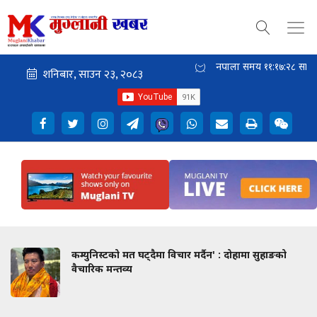
नेपाली समय
११:१७:२८
साँझ
कम्युनिस्टको मत घट्दैमा विचार मर्दैन' : दोहामा सुहाङको
वैचारिक मन्तव्य