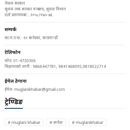
नेपाल सरकार
सूचना तथा सञ्चार मन्त्रालय, सूचना विभाग
दर्ता प्रमाणपत्र नं. : १०५८/०७५-७६
सम्पर्क
का.म.न.पा.- १० बानेश्वर, काठमान्डौ
टेलिफोन
फोन: 01-4720306
विज्ञापनको लागी : 9866447781, 9841468095,9818022714
ईमेल ठेगाना
ईमेल:
muglanikhabar@gmail.com
ट्रेण्डिङ
# muglani khabar
# सन्देश
# muglanikhabar