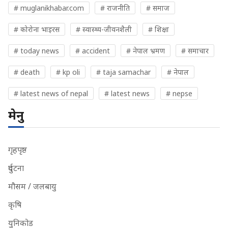
# muglanikhabar.com
# राजनीति
# समाज
# कोरोना भाइरस
# स्वास्थ्य-जीवनशैली
# शिक्षा
# today news
# accident
# नेपाल भ्रमण
# समाचार
# death
# kp oli
# taja samachar
# नेपाल
# latest news of nepal
# latest news
# nepse
मेनु
गृहपृष्ठ
दुर्घटना
मौसम / जलबायु
कृषि
युनिकोड