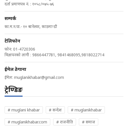
दर्ता प्रमाणपत्र नं. : १०५८/०७५-७६
सम्पर्क
का.म.न.पा.- १० बानेश्वर, काठमान्डौ
टेलिफोन
फोन: 01-4720306
विज्ञापनको लागी : 9866447781, 9841468095,9818022714
ईमेल ठेगाना
ईमेल:
muglanikhabar@gmail.com
ट्रेण्डिङ
# muglani khabar
# सन्देश
# muglanikhabar
# muglanikhabar.com
# राजनीति
# समाज