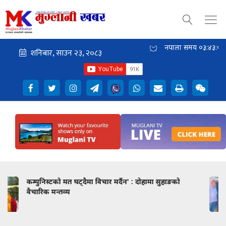
नेपाली समय
०३:४३:०२
ो
संखुवासभा समाज कतारद्वारा क्यान्सर पीडित सुर्य
अधिकारीलाई आर्थिक सहयोग, चैनपुर नगरपालिकाद्वारा
धन्यवाद ज्ञापन