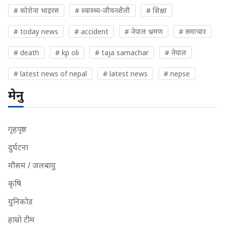
# कोरोना भाइरस
# स्वास्थ्य-जीवनशैली
# शिक्षा
# today news
# accident
# नेपाल भ्रमण
# समाचार
# death
# kp oli
# taja samachar
# नेपाल
# latest news of nepal
# latest news
# nepse
मेनु
गृहपृष्ठ
दुर्घटना
मौसम / जलबायु
कृषि
युनिकोड
हाम्रो टीम