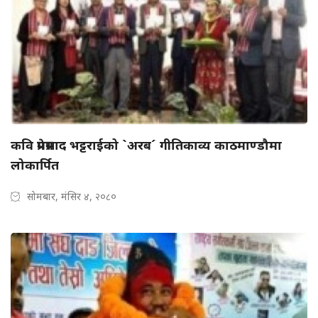
कवि प्रेमप्रसाद भट्टराईको `अरब´ गीतिकाव्य काठमाण्डौमा
लोकार्पित
सोमबार, मंसिर ४, २०८०