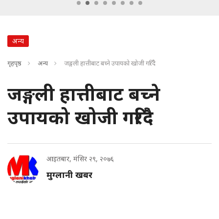
अन्य
गृहपृष्ठ
अन्य
जङ्गली हात्तीबाट बच्ने उपायको खोजी गरिँदै
जङ्गली हात्तीबाट बच्ने
उपायको खोजी गरिँदै
आइतबार, मंसिर २९, २०७६
मुग्लानी खबर