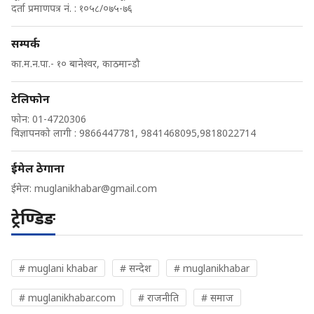
दर्ता प्रमाणपत्र नं. : १०५८/०७५-७६
सम्पर्क
का.म.न.पा.- १० बानेश्वर, काठमान्डौ
टेलिफोन
फोन: 01-4720306
विज्ञापनको लागी : 9866447781, 9841468095,9818022714
ईमेल ठेगाना
ईमेल:
muglanikhabar@gmail.com
ट्रेण्डिङ
# muglani khabar
# सन्देश
# muglanikhabar
# muglanikhabar.com
# राजनीति
# समाज