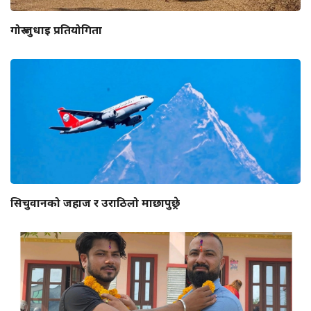
गोरु जुधाइ प्रतियोगिता
सिचुवानको जहाज र उराठिलो माछापुछ्रे