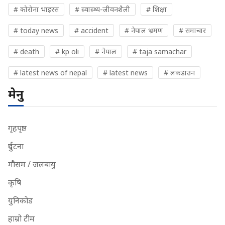
# कोरोना भाइरस
# स्वास्थ्य-जीवनशैली
# शिक्षा
# today news
# accident
# नेपाल भ्रमण
# समाचार
# death
# kp oli
# नेपाल
# taja samachar
# latest news of nepal
# latest news
# लकडाउन
मेनु
गृहपृष्ठ
दुर्घटना
मौसम / जलबायु
कृषि
युनिकोड
हाम्रो टीम