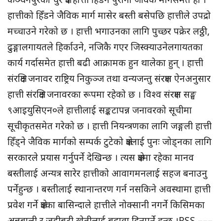
हात्तीको हिँडने जैविक मार्ग मासेर बस्ती बसेपछि हात्तीले उपद्रो
मच्चाउने गरेको छ । हात्ती भगाउनका लागि पुच्छर पक्रेर लठ्ठी,
ढुङ्गालगायतले हिर्काउने, नजिकै गएर जिस्क्याउनेलगायतका
कार्य गर्दासमेत हात्ती बढी आक्रामक हुन थालेका हुन् । हात्ती
संरक्षित जनावर राष्ट्रिय निकुञ्ज तथा वन्यजन्तु संरक्षण ऐनअनुसार
हात्ती संरक्षित जनावरका रूपमा रहेको छ । विश्व संरक्षण सङ्घ
९आइयुसिएन०ले हात्तीलाई सङ्कटापन्न जनावरको सूचीमा
सूचीकृतसमेत गरेको छ । हात्ती नियन्त्रणका लागि जङ्गली हात्ती
हिँड्ने जैविक मार्गको सम्पर्क टुटेको क्षेत्रलाई पुनः जोड्नका लागि
सरकारले प्रयास गर्नुपर्ने देखिन्छ । त्यस क्षेत्रमा रहेका मानव
बस्तीलाई अन्यत्र सारेर हात्तीको आवागमनलाई सहज बनाउनु
पर्नेहुन्छ । बस्तीलाई स्थानान्तरण गर्न नसकिने अवस्थामा हात्ती
प्रवेश गर्ने क्षेत्रका बासिन्दाले हात्तीले नोक्सानी नगर्ने किसिमका
अन्नबाली र जडीबुटी खेतीलाई बढावा दिनुपर्ने हुन्छ ।RSS –––