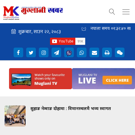
नेपाली समय
०१:३२:४१
साँझ
सुहाङ नेम्वाङ दोहामा : विमानस्थलमै भव्य स्वागत