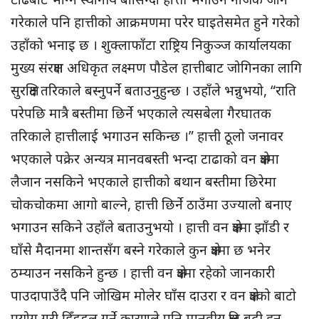
गरेकाले पनि हात्तीको आक्रमणमा परेर घाइतेसमेत हुने गरेको
उहाँको भनाइ छ । शुक्लाफाँटा राष्ट्रिय निकुञ्ज कार्यालयका
मुख्य संरक्षण अधिकृत लक्ष्मण पौडेल हात्तीबाट जोगिनका लागि
सुरक्षित तरिकाले बस्नुपर्ने बताउनुहुन्छ । उहाँले भन्नुभयो, “राति
परेपछि मात्रै बस्तीमा छिर्ने भएकाले त्यसबेला गैरघातक
तरिकाले हात्तीलाई भगाउन सकिन्छ ।” हात्ती ठूलो जनावर
भएकाले पक्रेर अन्यत्र मानवबस्ती भन्दा टाढाको वन क्षेत्रमा
लैजान नसकिने भएकाले हात्तीको बथान बस्तीमा छिरेमा
चोकचोकमा आगो बाल्ने, हात्ती छिर्ने ठाउँमा उज्यालो बनाए
भगाउन सकिने उहाँले बताउनुभयो । हात्ती वन क्षेत्रमा झाँडी र
घाँसे मैदानमा शान्तसँग बस्ने गरेकाले कुन क्षेत्रमा छ भनेर
ठम्याउन नसकिने हुन्छ । हात्ती वन क्षेत्रमा रहेको जानकारी
पाउदापाउँदै पनि जोखिम मोलेर घाँस दाउरा र वन क्षेत्रको बाटो
प्रयोग गरी हिँडडुल गर्ने कारणले पनि मानवीय क्षति बढी हुन