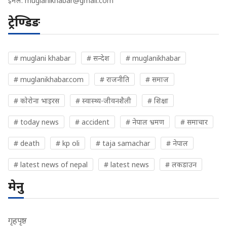
ईमेल:
muglanikhabar@gmail.com
ट्रेण्डिङ
# muglani khabar
# सन्देश
# muglanikhabar
# muglanikhabar.com
# राजनीति
# समाज
# कोरोना भाइरस
# स्वास्थ्य-जीवनशैली
# शिक्षा
# today news
# accident
# नेपाल भ्रमण
# समाचार
# death
# kp oli
# taja samachar
# नेपाल
# latest news of nepal
# latest news
# लकडाउन
मेनु
गृहपृष्ठ