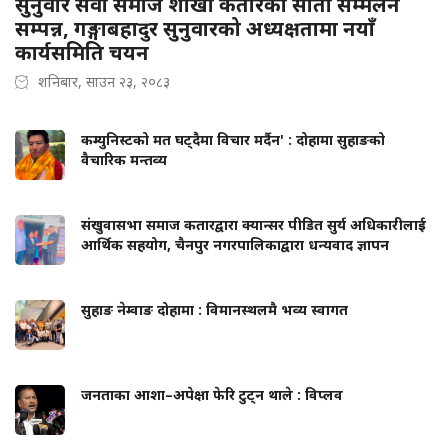
सुनुवार सेवा समाज शाखा कतारको सातौँ सम्मेलन
सम्पन्न, गङ्गाबहादुर सुनुवारको अध्यक्षतामा नयाँ
कार्यसमिति चयन
शनिबार, साउन २३, २०८३
कम्युनिस्टको मत घट्दैमा विचार मर्दैन' : दोहामा सुहाङको
वैचारिक मन्तव्य
संखुवासभा समाज कतारद्वारा क्यान्सर पीडित सुर्य अधिकारीलाई
आर्थिक सहयोग, चैनपुर नगरपालिकाद्वारा धन्यवाद ज्ञापन
सुहाङ नेम्वाङ दोहामा : विमानस्थलमै भव्य स्वागत
जनताका आशा–अपेक्षा फेरि टुट्न थाले : विप्लव