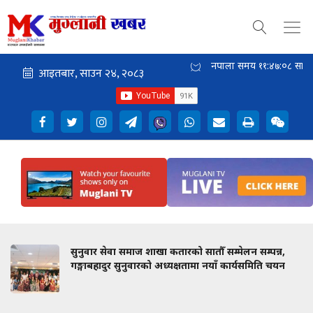
नेपाली समय
११:४७:०९
साँझ
सुनुवार सेवा समाज शाखा कतारको सातौँ सम्मेलन सम्पन्न,
गङ्गाबहादुर सुनुवारको अध्यक्षतामा नयाँ कार्यसमिति चयन