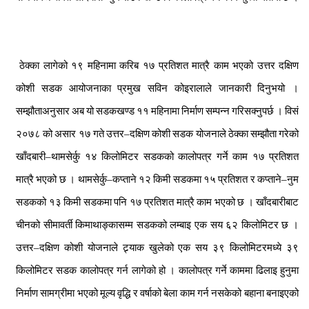
ठेक्का
लागेको
१९
महिनामा
करिब
१७
प्रतिशत
मात्रै
काम
भएको
उत्तर
दक्षिण
कोशी
सडक
आयोजनाका
प्रमुख
सविन
कोइरालाले
जानकारी
दिनुभयो
।
सम्झौताअनुसार
अब
यो
सडकखण्ड
११
महिनामा
निर्माण
सम्पन्न
गरिसक्नुपर्छ
।
विसं
२०७८
को
असार
१७
गते
उत्तर
–
दक्षिण
कोशी
सडक
योजनाले
ठेक्का
सम्झौता
गरेको
खाँदबारी
–
थामसेर्कु
१४
किलोमिटर
सडकको
कालोपत्र
गर्ने
काम
१७
प्रतिशत
मात्रै
भएको
छ
।
थामसेर्कु
–
कप्ताने
१२
किमी
सडकमा
१५
प्रतिशत
र
कप्ताने
–
नुम
सडकको
१३
किमी
सडकमा
पनि
१७
प्रतिशत
मात्रै
काम
भएको
छ
।
खाँदबारीबाट
चीनको
सीमावर्ती
किमाथाङ्कासम्म
सडकको
लम्बाइ
एक
सय
६२
किलोमिटर
छ
।
उत्तर
–
दक्षिण
कोशी
योजनाले
ट्र्याक
खुलेको
एक
सय
३९
किलोमिटरमध्ये
३९
किलोमिटर
सडक
कालोपत्र
गर्न
लागेको
हो
।
कालोपत्र
गर्ने
काममा
ढिलाइ
हुनुमा
निर्माण
सामग्रीमा
भएको
मूल्य
वृद्धि
र
वर्षाको
बेला
काम
गर्न
नसकेको
बहाना
बनाइएको