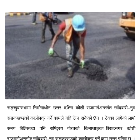
सङ्खुवासभामा
निर्माणाधीन
उत्तर
दक्षिण
कोशी
राजमार्गअन्तर्गत
खाँदबारी
–
नुम
सडकखण्डको
कालोपत्र
गर्ने
कामले
गति
लिन
सकेको
छैन
।
ठेक्का
लागेको
लामो
समय
बितिसक्दा
पनि
राष्ट्रिय
गौरवको
किमाथाङ्का
–
विराटनगर
कोशी
राजमार्गअन्तर्गत
खाँदबारी
–
नुम
सडकखण्डको
कालोपत्र
गर्ने
काम
सुस्त
गतिमा
छ
।