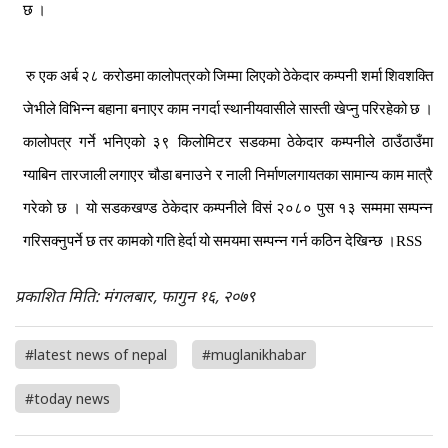
छ
।
रु
एक
अर्ब
२८
करोडमा
कालोपत्रको
जिम्मा
लिएको
ठेकेदार
कम्पनी
शर्मा
शिवशक्ति
जेभीले
विभिन्न
बहाना
बनाएर
काम
नगर्दा
स्थानीयवासीले
सास्ती
खेप्नु
परिरहेको
छ
।
कालोपत्र
गर्ने
भनिएको
३९
किलोमिटर
सडकमा
ठेकेदार
कम्पनीले
ठाउँठाउँमा
ग्याबिन
तारजाली
लगाएर
चौडा
बनाउने
र
नाली
निर्माणलगायतका
सामान्य
काम
मात्रै
गरेको
छ
।
यो
सडकखण्ड
ठेकेदार
कम्पनीले
विसं
२०८०
पुस
१३
सम्ममा
सम्पन्न
गरिसक्नुपर्ने
छ
तर
कामको
गति
हेर्दा
यो
समयमा
सम्पन्न
गर्न
कठिन
देखिन्छ
।RSS
प्रकाशित मिति: मंगलबार, फागुन १६, २०७९
#latest news of nepal
#muglanikhabar
#today news