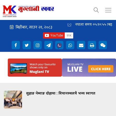
नेपाली समय
०५:१०:५६
बिहान
सुहाङ नेम्वाङ दोहामा : विमानस्थलमै भव्य स्वागत