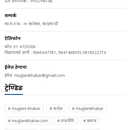
दर्ता प्रमाणपत्र नं. : १०५८/०७५-७६
सम्पर्क
का.म.न.पा.- १० बानेश्वर, काठमान्डौ
टेलिफोन
फोन: 01-4720306
विज्ञापनको लागी : 9866447781, 9841468095,9818022714
ईमेल ठेगाना
ईमेल:
muglanikhabar@gmail.com
ट्रेण्डिङ
# muglani khabar
# सन्देश
# muglanikhabar
# muglanikhabar.com
# राजनीति
# समाज