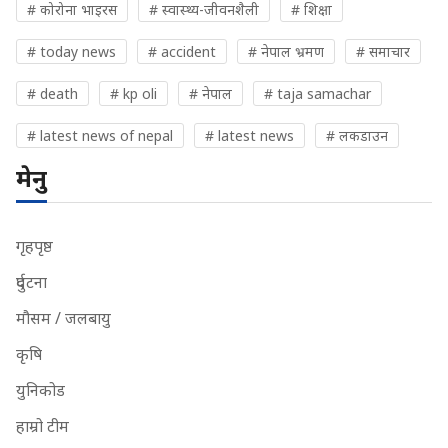
# कोरोना भाइरस
# स्वास्थ्य-जीवनशैली
# शिक्षा
# today news
# accident
# नेपाल भ्रमण
# समाचार
# death
# kp oli
# नेपाल
# taja samachar
# latest news of nepal
# latest news
# लकडाउन
मेनु
गृहपृष्ठ
दुर्घटना
मौसम / जलबायु
कृषि
युनिकोड
हाम्रो टीम