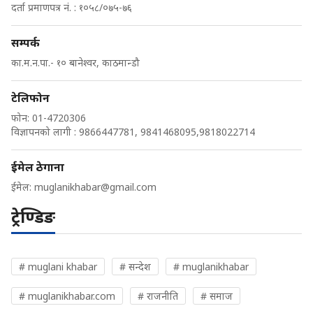
दर्ता प्रमाणपत्र नं. : १०५८/०७५-७६
सम्पर्क
का.म.न.पा.- १० बानेश्वर, काठमान्डौ
टेलिफोन
फोन: 01-4720306
विज्ञापनको लागी : 9866447781, 9841468095,9818022714
ईमेल ठेगाना
ईमेल:
muglanikhabar@gmail.com
ट्रेण्डिङ
# muglani khabar
# सन्देश
# muglanikhabar
# muglanikhabar.com
# राजनीति
# समाज