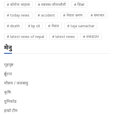
# कोरोना भाइरस
# स्वास्थ्य-जीवनशैली
# शिक्षा
# today news
# accident
# नेपाल भ्रमण
# समाचार
# death
# kp oli
# नेपाल
# taja samachar
# latest news of nepal
# latest news
# लकडाउन
मेनु
गृहपृष्ठ
दुर्घटना
मौसम / जलबायु
कृषि
युनिकोड
हाम्रो टीम