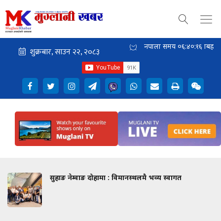
नेपाली समय
०६:४०:१७
बिहान
सुहाङ नेम्वाङ दोहामा : विमानस्थलमै भव्य स्वागत