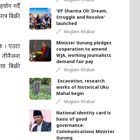
ोग गर्दै
'KP Sharma Oli: Dream,
्र बिक्री
Struggle and Resolve'
launched
Muglani Khabar
Minister Gurung pledges
 छ । एउटा
cooperation to amend
 । तीनैजना
WJA, working journalists
demand fair pay
ा बिक्री
Muglani Khabar
Excavation, research
works of historical Uku
Mahal begin
Muglani Khabar
National identity card is
basis of good
governance:
Communications Minister
Gurung