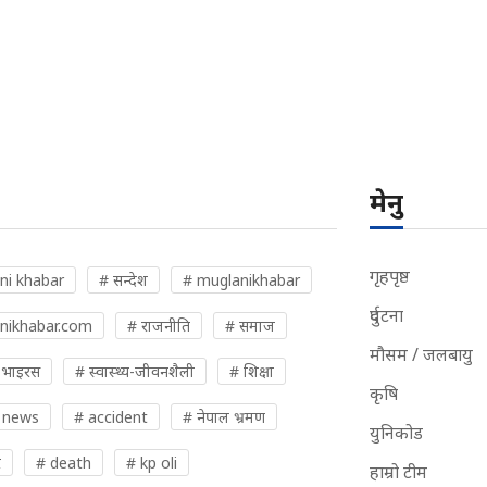
मेनु
गृहपृष्ठ
ni khabar
# सन्देश
# muglanikhabar
दुर्घटना
nikhabar.com
# राजनीति
# समाज
मौसम / जलबायु
 भाइरस
# स्वास्थ्य-जीवनशैली
# शिक्षा
कृषि
 news
# accident
# नेपाल भ्रमण
युनिकोड
र
# death
# kp oli
हाम्रो टीम