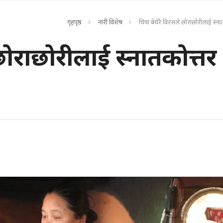
गृहपृष्ठ
नारी विशेष
चिया बेचेरै विरसले छोराछोरीलाई स्न
छोराछोरीलाई स्नातकोत्तर