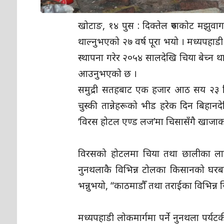
खोटाङ, १४ पुस : दिक्तेल रुपाकोट मझुवा
थाल्नुभएको २७ वर्ष पूरा भयो । मध्यपहा
स्थापना गरेर २०५४ सालदेखि चिया बेच्न थ
आउनुभएको छ ।
समुद्री सतहबाट एक हजार आठ सय २३ मि
चुस्की तान्नेहरूको भीड हरेक दिन बिहा
‘विरस होटल एण्ड लज’मा चिसासँगै खाजाको
विरसको होटलमा चिया तथा छालीका लाग
नुनथलाकै विभिन्न टोलका किसानको घरबाट प
भन्नुभयो, “काठमाडौँ तथा तराईका विभिन्न ज
मध्यपहाडी लोकमार्गमा पर्ने नुनथला पर्यट