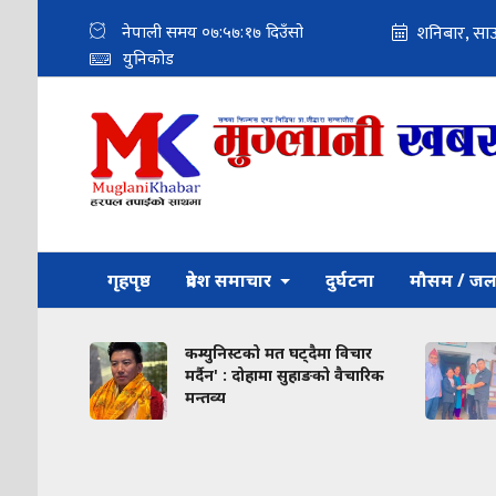
नेपाली समय
०७:५७:१८
दिउँसो
युनिकोड
गृहपृष्ठ
प्रदेश समाचार
दुर्घटना
मौसम / जल
र
कम्युनिस्टको मत घट्दैमा विचार
ारे
मर्दैन' : दोहामा सुहाङको वैचारिक
मन्तव्य