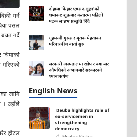
दोहामा 'केहार एण्ड द लुङ्गा'को
क्री गर्न
धमाका: शुक्रबार कतारमा पहिलो
पटक लाइभ प्रस्तुति दिँदै
 चिया पसल
बचत गर्दै
गृहमन्त्री गुरुङ र मृतक मेहताका
परिवारबीच वार्ता सुरु
र चियाको
न गरिएको
सरकारी अस्पतालमा खोप र क्यान्सर
औषधिको अभावबारे सरकारको
ध्यानाकर्षण
English News
ीका लागि
 । उहाँले
Deuba highlights role of
ex-servicemen in
strengthening
democracy
गरेर होटल
Muglani Khabar