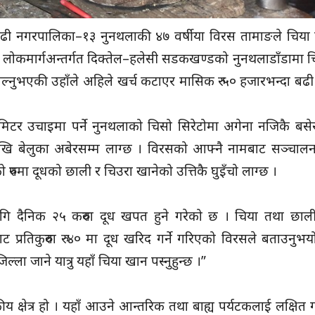
गढी नगरपालिका–१३ नुनथलाकी ४७ वर्षीया विरस तामाङले चिया बि
डी लोकमार्गअन्तर्गत दिक्तेल–हलेसी सडकखण्डको नुनथलाडाँडामा
ाल्नुभएकी उहाँले अहिले खर्च कटाएर मासिक रु ५० हजारभन्दा बढी 
टर उचाइमा पर्ने नुनथलाको चिसो सिरेटोमा अगेना नजिकै बसे
नदेखि बेलुका अबेरसम्म लाग्छ । विरसको आफ्नै नामबाट सञ्चाल
 रुपमा दूधको छाली र चिउरा खानेको उत्तिकै घुइँचो लाग्छ ।
ि दैनिक २५ करुवा दूध खपत हुने गरेको छ । चिया तथा छाल
्रतिकुरुवा रु ४० मा दूध खरिद गर्ने गरिएको विरसले बताउनुभयो
िल्ला जाने यात्रु यहाँ चिया खान पस्नुहुन्छ ।”
कीय क्षेत्र हो । यहाँ आउने आन्तरिक तथा बाह्य पर्यटकलाई लक्षित 