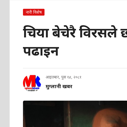
नारी विशेष
चिया बेचेरै विरसले 
पढाइन
आइतबार, पुस १४, २०८१
मुग्लानी खबर