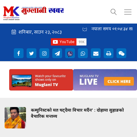
नेपाली समय
०१:०४:३५
साँझ
कम्युनिस्टको मत घट्दैमा विचार मर्दैन' : दोहामा सुहाङको
वैचारिक मन्तव्य