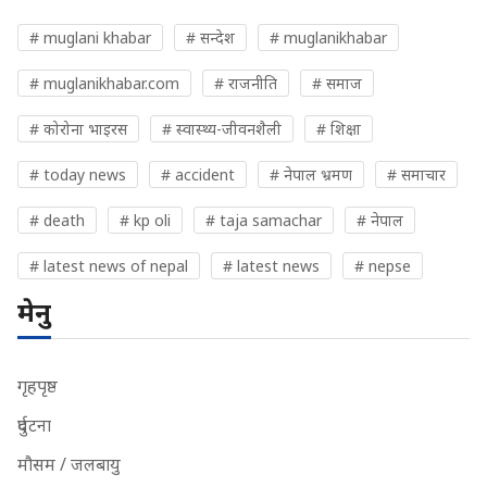
# muglani khabar
# सन्देश
# muglanikhabar
# muglanikhabar.com
# राजनीति
# समाज
# कोरोना भाइरस
# स्वास्थ्य-जीवनशैली
# शिक्षा
# today news
# accident
# नेपाल भ्रमण
# समाचार
# death
# kp oli
# taja samachar
# नेपाल
# latest news of nepal
# latest news
# nepse
मेनु
गृहपृष्ठ
दुर्घटना
मौसम / जलबायु