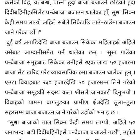
कसैको बिहे, व्रतबन्ध, पास्नी हुँदा बाजा बजाउनै छोडेको हुँदा
दिदीबहिनीहरु मिलेर पन्चैबाजा बजाउन थालेका हौँ, सुरुमा सिक्न
केही समय लाग्यो अहिले सबैले सिकेपछि ठाउँ–ठाउँमा बजाउन
जाने गरेका छौँ ।”
दुई वर्ष अगाडिदेखि बाजा बजाउन सिकेका महिलाहरुले अहिले
यसैबाट आम्दानीसमेत गर्न थालेका छन् । सुरुमा गाउँका
पन्चैबाजा समूहबाट सिकेका उनीहरुले रु एक लाख ५० हजारमा
बाजा सेट खरिद गरेर व्यावसायिक रुपमा बजाउन थालेका हुन् ।
एउटा विवाहबाट रु ३० हजारदेखि ५० हजारसम्म लिने गरेको
पन्चैबाजा समूहकी सदस्य कला श्रीसले जानकारी दिनुभयो ।
विवाहको याममा बागलुङका ग्रामीण क्षेत्रदेखि ठूला–ठूला
सहरसम्म बाजा बजाउन जाने गरेको उहाँको भनाइ छ ।
“सुरुमा बाजाको ताल सिक्न केही समय लाग्यो, अहिले ५०
जनाभन्दा बढी दिदीबहिनीहरुले पन्चैबाजा बजाउने गर्छौँ”, उहाँले