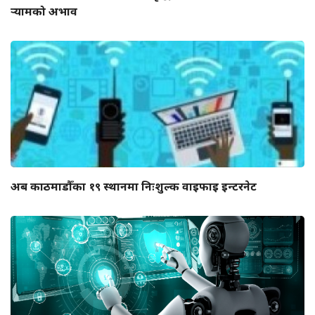
र्‍यामको अभाव
अब काठमाडौँका १९ स्थानमा निःशुल्क वाइफाइ इन्टरनेट