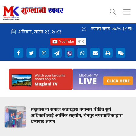
नेपाली समय
०७:२०:३५
साँझ
संखुवासभा समाज कतारद्वारा क्यान्सर पीडित सुर्य
अधिकारीलाई आर्थिक सहयोग, चैनपुर नगरपालिकाद्वारा
धन्यवाद ज्ञापन