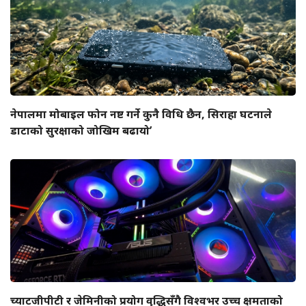
नेपालमा मोबाइल फोन नष्ट गर्ने कुनै विधि छैन, सिराहा घटनाले
डाटाको सुरक्षाको जोखिम बढायो’
च्याटजीपीटी र जेमिनीको प्रयोग वृद्धिसँगै विश्वभर उच्च क्षमताको