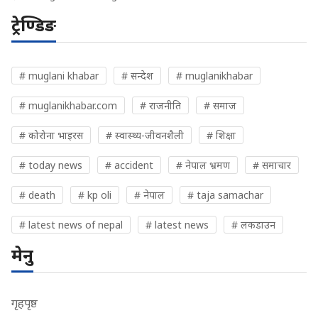
ट्रेण्डिङ
# muglani khabar
# सन्देश
# muglanikhabar
# muglanikhabar.com
# राजनीति
# समाज
# कोरोना भाइरस
# स्वास्थ्य-जीवनशैली
# शिक्षा
# today news
# accident
# नेपाल भ्रमण
# समाचार
# death
# kp oli
# नेपाल
# taja samachar
# latest news of nepal
# latest news
# लकडाउन
मेनु
गृहपृष्ठ