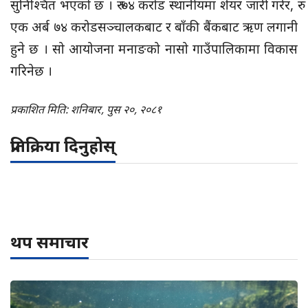
सुनिश्चित भएको छ । रु ७४ करोड स्थानीयमा शेयर जारी गरेर, रु
एक अर्ब ७४ करोडसञ्चालकबाट र बाँकी बैंकबाट ऋण लगानी
हुने छ । सो आयोजना मनाङको नासो गाउँपालिकामा विकास
गरिनेछ ।
प्रकाशित मिति: शनिबार, पुस २०, २०८१
प्रतिक्रिया दिनुहोस्
थप समाचार