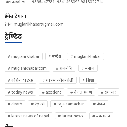
विज्ञापनको लागी : 9866447781, 9841468095,9818022714
ईमेल ठेगाना
ईमेल:
muglanikhabar@gmail.com
ट्रेण्डिङ
# muglani khabar
# सन्देश
# muglanikhabar
# muglanikhabar.com
# राजनीति
# समाज
# कोरोना भाइरस
# स्वास्थ्य-जीवनशैली
# शिक्षा
# today news
# accident
# नेपाल भ्रमण
# समाचार
# death
# kp oli
# taja samachar
# नेपाल
# latest news of nepal
# latest news
# लकडाउन