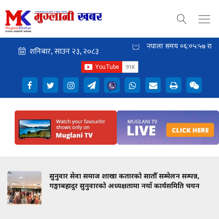
नेपाली समय
०६:०५:५७
राती
सुनुवार सेवा समाज शाखा कतारको सातौँ सम्मेलन सम्पन्न,
गङ्गाबहादुर सुनुवारको अध्यक्षतामा नयाँ कार्यसमिति चयन