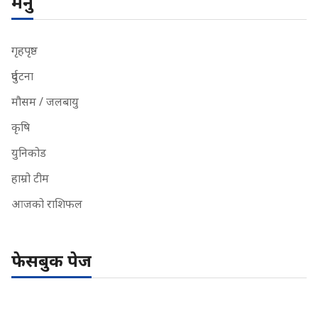
मेनु
गृहपृष्ठ
दुर्घटना
मौसम / जलबायु
कृषि
युनिकोड
हाम्रो टीम
आजको राशिफल
फेसबुक पेज