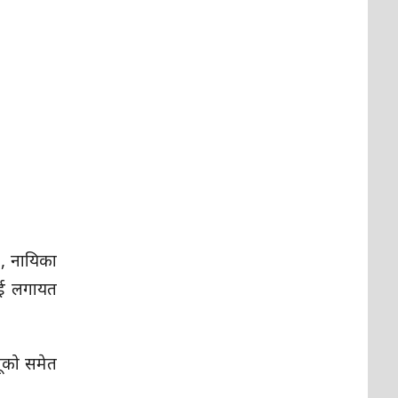
 , नायिका
राई लगायत
बूको समेत