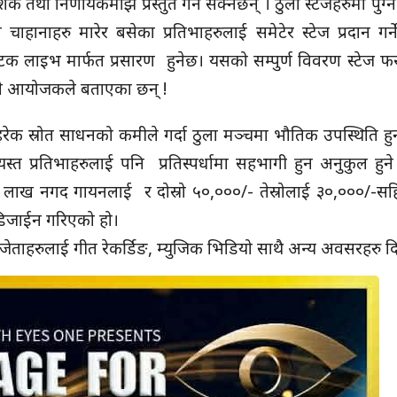
तथा निर्णायकमाझ प्रस्तुत गर्न सक्नेछन् । ठुला स्टेजहरुमा पुग्
हानाहरु मारेर बसेका प्रतिभाहरुलाई समेटेर स्टेज प्रदान गर्ने
िकटक लाइभ मार्फत प्रसारण हुनेछ। यसको सम्पुर्ण विवरण स्टे
ने आयोजकले बताएका छन् !
हरेक स्रोत साधनको कमीले गर्दा ठुला मञ्चमा भौतिक उपस्थिति ह
यस्त प्रतिभाहरुलाई पनि प्रतिस्पर्धामा सहभागी हुन अनुकुल हुने द
ु १ लाख नगद गायनलाई र दोस्रो ५०,०००/- तेस्रोलाई ३०,०००/-सहित
को डिजाईन गरिएको हो।
मा बिजेताहरुलाई गीत रेकर्डिङ, म्युजिक भिडियो साथै अन्य अवसरहरु 