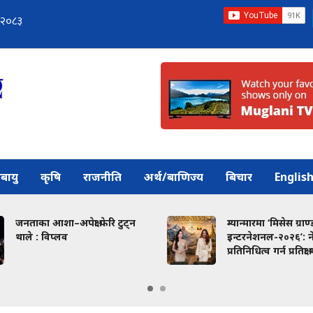
बायु
कृषि
राजनीति
अर्थ/बाणिज्य
बिचार
Englis
जनताका आशा–अपेक्षा फेरि टुट्न
म्यान्मारमा ‘मिसेस ग्राण्ड
थाले : विप्लव
इन्टरनेशनल-२०२६’: नेप
प्रतिनिधित्व गर्न प्रतिक्षा था