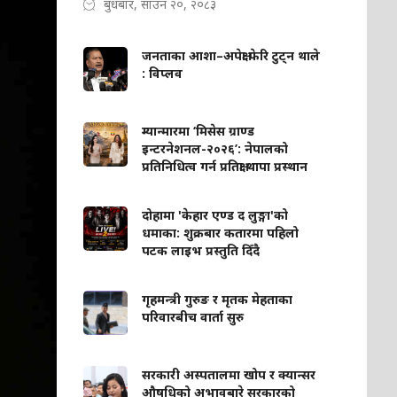
बुधबार, साउन २०, २०८३
जनताका आशा–अपेक्षा फेरि टुट्न थाले
: विप्लव
म्यान्मारमा ‘मिसेस ग्राण्ड
इन्टरनेशनल-२०२६’: नेपालको
प्रतिनिधित्व गर्न प्रतिक्षा थापा प्रस्थान
दोहामा 'केहार एण्ड द लुङ्गा'को
धमाका: शुक्रबार कतारमा पहिलो
पटक लाइभ प्रस्तुति दिँदै
गृहमन्त्री गुरुङ र मृतक मेहताका
परिवारबीच वार्ता सुरु
सरकारी अस्पतालमा खोप र क्यान्सर
औषधिको अभावबारे सरकारको