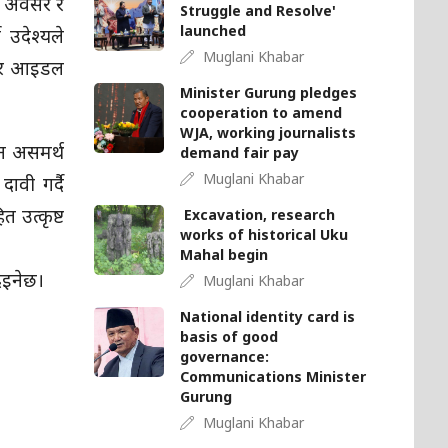
ने अवसर र
Struggle and Resolve'
launched
 उदेश्यले
Muglani Khabar
ज फर आइडल
Minister Gurung pledges
cooperation to amend
WJA, working journalists
ुन असमर्थ
demand fair pay
Muglani Khabar
ावी गर्दै
 उत्कृष्ट
Excavation, research
works of historical Uku
Mahal begin
दिइनेछ।
Muglani Khabar
National identity card is
basis of good
governance:
Communications Minister
Gurung
Muglani Khabar