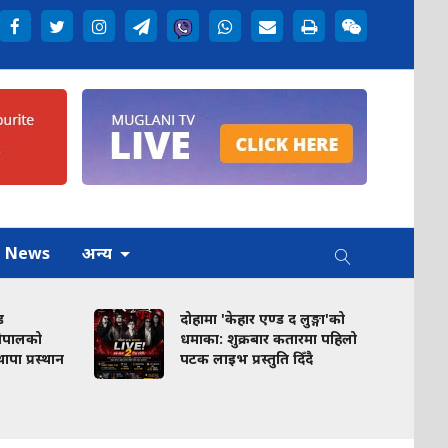
h News
अन्य
दोहामा 'केहार एण्ड द लुङ्गा'को
ालको
धमाका: शुक्रबार कतारमा पहिलो
पा प्रस्थान
पटक लाइभ प्रस्तुति दिँदै