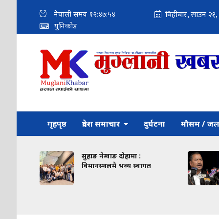
नेपाली समय
१२:४७:५५
युनिकोड
गृहपृष्ठ
प्रदेश समाचार
दुर्घटना
मौसम / जल
को
सुहाङ नेम्वाङ दोहामा :
ामी
विमानस्थलमै भव्य स्वागत
े