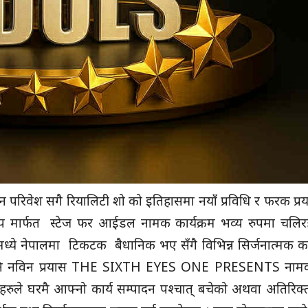
न परिवेश सगै रियालिटी शो को इतिहासमा नयाँ प्रविधि र फरक प्रय
 एप मार्फत स्टेज फर आईडल नामक कार्यक्रम भव्य रुपमा चलिर
ये नेपालमा टिकटक बैधानिक भए सँगै विभिन्न सिर्जनात्मक कार
टै अनि नविन प्रयास THE SIXTH EYES ONE PRESENTS नाम
्धीहरुले घरमै आफ्नो कार्य सम्पादन पश्चात् बचेको अथवा अतिरि