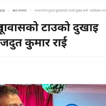
हपृष्ठ
प्रवास समाचार
एनआरएनए फुट्दा दूतावासको टाउको दुखाइ बन्यो : कार्यवाहक राज
ूतावासको टाउको दुखाइ
ाजदुत कुमार राई