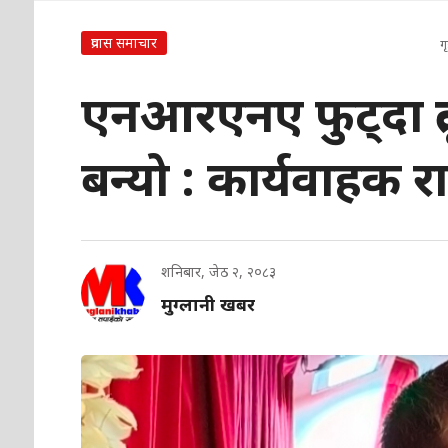
प्रवास समाचार
गृ
एनआरएनए फुट्दा द
बन्यो : कार्यवाहक र
शनिबार, जेठ २, २०८३
मुग्लानी खबर