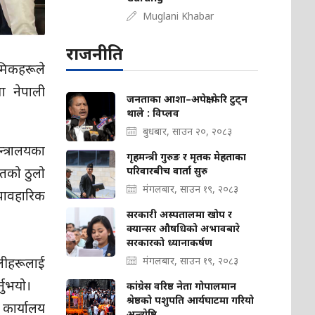
Muglani Khabar
राजनीति
रमिकहरूले
ा नेपाली
जनताका आशा–अपेक्षा फेरि टुट्न
थाले : विप्लव
बुधबार, साउन २०, २०८३
्त्रालयका
गृहमन्त्री गुरुङ र मृतक मेहताका
ुतको ठुलो
परिवारबीच वार्ता सुरु
मंगलबार, साउन १९, २०८३
्यावहारिक
सरकारी अस्पतालमा खोप र
क्यान्सर औषधिको अभावबारे
सरकारको ध्यानाकर्षण
ालीहरूलाई
मंगलबार, साउन १९, २०८३
नुभयो।
कांग्रेस वरिष्ठ नेता गोपालमान
श्रेष्ठको पशुपति आर्यघाटमा गरियो
 कार्यालय
अन्त्येष्टि