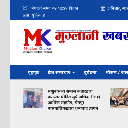
नेपाली समय
०७:०४:४७
बिहान
युनिकोड
गृहपृष्ठ
प्रदेश समाचार
दुर्घटना
मौसम / जल
संखुवासभा समाज कतारद्वारा
ा
क्यान्सर पीडित सुर्य अधिकारीलाई
आर्थिक सहयोग, चैनपुर
नगरपालिकाद्वारा धन्यवाद ज्ञापन