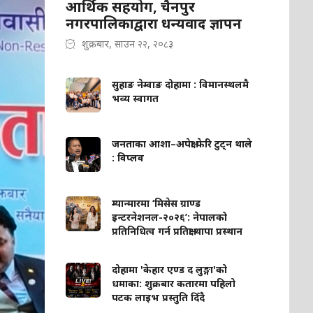
आर्थिक सहयोग, चैनपुर
नगरपालिकाद्वारा धन्यवाद ज्ञापन
शुक्रबार, साउन २२, २०८३
सुहाङ नेम्वाङ दोहामा : विमानस्थलमै
भव्य स्वागत
जनताका आशा–अपेक्षा फेरि टुट्न थाले
: विप्लव
म्यान्मारमा ‘मिसेस ग्राण्ड
इन्टरनेशनल-२०२६’: नेपालको
प्रतिनिधित्व गर्न प्रतिक्षा थापा प्रस्थान
दोहामा 'केहार एण्ड द लुङ्गा'को
धमाका: शुक्रबार कतारमा पहिलो
पटक लाइभ प्रस्तुति दिँदै