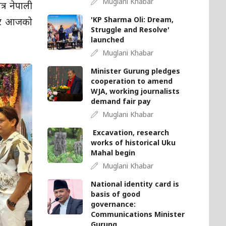
Muglani Khabar
्र नेपाली
'KP Sharma Oli: Dream,
 "तर आजको
Struggle and Resolve'
launched
Muglani Khabar
Minister Gurung pledges
cooperation to amend
WJA, working journalists
demand fair pay
Muglani Khabar
Excavation, research
works of historical Uku
Mahal begin
Muglani Khabar
National identity card is
basis of good
governance:
Communications Minister
Gurung