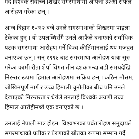
गर्दै विश्वकै सर्वोच्च शिखर सगरमाथामा आफ्नो ३२औँ सफल
आरोहण गरेका छन् ।
आज बिहान १०ः१२ बजे उनले सगरमाथाको शिखरमा पाइला
टेकेका हुन् । यो उपलब्धिसँगै उनले आफैंले बनाएको सर्वाधिक
पटक सगरमाथा आरोहण गर्ने विश्व कीर्तिमानलाई थप मजबुत
बनाएका छन् । सन् १९९४ बाट सगरमाथा आरोहण यात्रा सुरु
गरेका कामी रीता शेर्पा विगत तीन दशकभन्दा बढी समयदेखि
निरन्तर रूपमा हिमाल आरोहणमा सक्रिय छन् । कठिन मौसम,
जोखिमपूर्ण मार्ग र उच्च हिमाली चुनौतीका बीच पनि उनले
देखाएको निरन्तरता र धैर्यले उनलाई विश्वकै अग्रणी उच्च
हिमाल आरोहीमध्ये एक बनाएको छ ।
उनलाई नेपाली मात्र होइन, विश्वभरका पर्वतारोहण समुदायले
सगरमाथाको प्रतीक र प्रेरणाको स्रोतका रूपमा सम्मान गर्दै