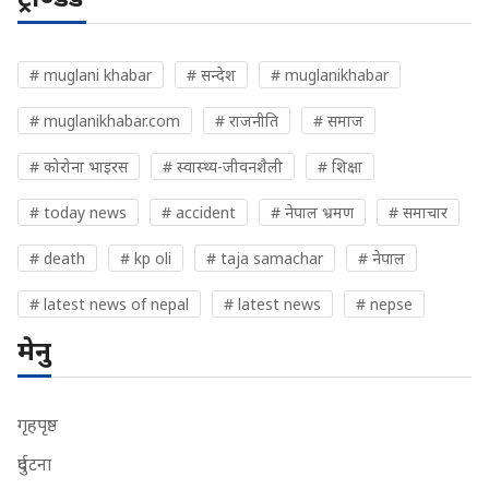
# muglani khabar
# सन्देश
# muglanikhabar
# muglanikhabar.com
# राजनीति
# समाज
# कोरोना भाइरस
# स्वास्थ्य-जीवनशैली
# शिक्षा
# today news
# accident
# नेपाल भ्रमण
# समाचार
# death
# kp oli
# taja samachar
# नेपाल
# latest news of nepal
# latest news
# nepse
मेनु
गृहपृष्ठ
दुर्घटना