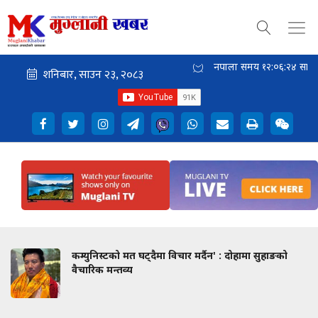
नेपाली समय
१२:०६:२५
साँझ
कम्युनिस्टको मत घट्दैमा विचार मर्दैन' : दोहामा सुहाङको
वैचारिक मन्तव्य