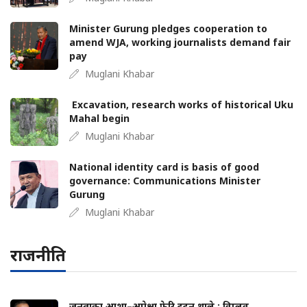
Minister Gurung pledges cooperation to
amend WJA, working journalists demand fair
pay
Muglani Khabar
Excavation, research works of historical Uku
Mahal begin
Muglani Khabar
National identity card is basis of good
governance: Communications Minister
Gurung
Muglani Khabar
राजनीति
जनताका आशा–अपेक्षा फेरि टुट्न थाले : विप्लव