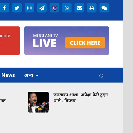
h News
अन्य
जनताका आशा–अपेक्षा फेरि टुट्न
त
थाले : विप्लव