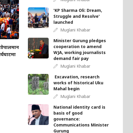
'KP Sharma Oli: Dream,
Struggle and Resolve'
launched
Muglani Khabar
Minister Gurung pledges
cooperation to amend
ता गोपालमान
WJA, working journalists
आर्यघाटमा
demand fair pay
Muglani Khabar
Excavation, research
works of historical Uku
Mahal begin
Muglani Khabar
National identity card is
basis of good
governance:
Communications Minister
Gurung