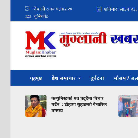
नेपाली समय
०३:४२:२१
युनिकोड
गृहपृष्ठ
प्रदेश समाचार
दुर्घटना
मौसम / जल
कम्युनिस्टको मत घट्दैमा विचार
रे
मर्दैन' : दोहामा सुहाङको वैचारिक
मन्तव्य