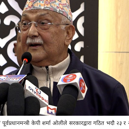
 पूर्वप्रधानमन्त्री केपी शर्मा ओलीले सरकारद्वारा गठित भदौ २३ र