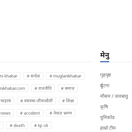
मेनु
गृहपृष्ठ
ni khabar
# सन्देश
# muglanikhabar
दुर्घटना
nikhabar.com
# राजनीति
# समाज
मौसम / जलबायु
 भाइरस
# स्वास्थ्य-जीवनशैली
# शिक्षा
कृषि
 news
# accident
# नेपाल भ्रमण
युनिकोड
र
# death
# kp oli
हाम्रो टीम