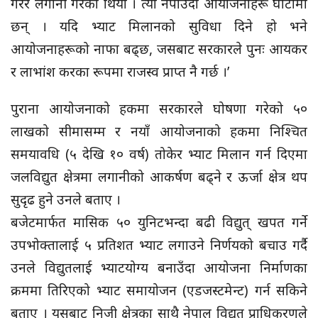
गरेर लगानी गरेका थियौं । त्यो नपाउँदा आयोजनाहरू घाटामा
छन् । यदि भ्याट मिलानको सुविधा दिने हो भने
आयोजनाहरूको नाफा बढ्छ, जसबाट सरकारले पुनः आयकर
र लाभांश करका रूपमा राजस्व प्राप्त नै गर्छ ।’
पुराना आयोजनाको हकमा सरकारले घोषणा गरेको ५०
लाखको सीमासम्म र नयाँ आयोजनाको हकमा निश्चित
समयावधि (५ देखि १० वर्ष) तोकेर भ्याट मिलान गर्न दिएमा
जलविद्युत क्षेत्रमा लगानीको आकर्षण बढ्ने र ऊर्जा क्षेत्र थप
सुदृढ हुने उनले बताए ।
बजेटमार्फत मासिक ५० युनिटभन्दा बढी विद्युत् खपत गर्ने
उपभोक्तालाई ५ प्रतिशत भ्याट लगाउने निर्णयको बचाउ गर्दै
उनले विद्युतलाई भ्याटयोग्य बनाउँदा आयोजना निर्माणका
क्रममा तिरिएको भ्याट समायोजन (एडजस्टमेन्ट) गर्न सकिने
बताए । यसबाट निजी क्षेत्रका साथै नेपाल विद्युत् प्राधिकरणले