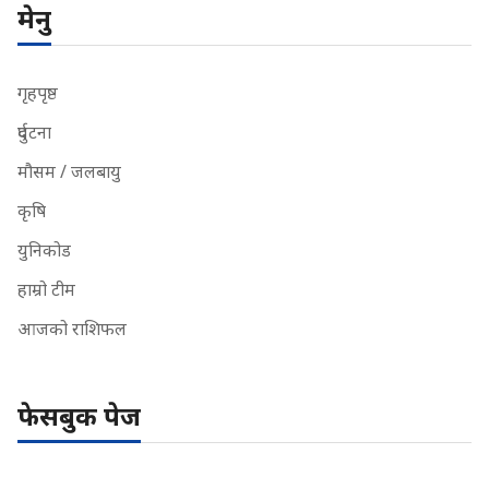
मेनु
गृहपृष्ठ
दुर्घटना
मौसम / जलबायु
कृषि
युनिकोड
हाम्रो टीम
आजको राशिफल
फेसबुक पेज