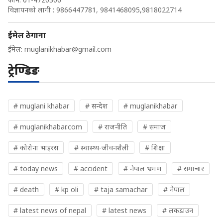
विज्ञापनको लागी : 9866447781, 9841468095,9818022714
ईमेल ठेगाना
ईमेल:
muglanikhabar@gmail.com
ट्रेण्डिङ
# muglani khabar
# सन्देश
# muglanikhabar
# muglanikhabar.com
# राजनीति
# समाज
# कोरोना भाइरस
# स्वास्थ्य-जीवनशैली
# शिक्षा
# today news
# accident
# नेपाल भ्रमण
# समाचार
# death
# kp oli
# taja samachar
# नेपाल
# latest news of nepal
# latest news
# लकडाउन