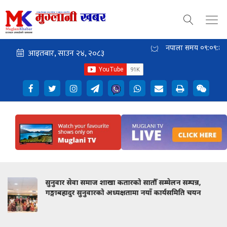
नेपाली समय
०९:०९:४७
कतारको सातौँ सम्मेलन सम्पन्न,
कम्युनिस्टको मत घट्दैमा 
्यक्षतामा नयाँ कार्यसमिति चयन
वैचारिक मन्तव्य