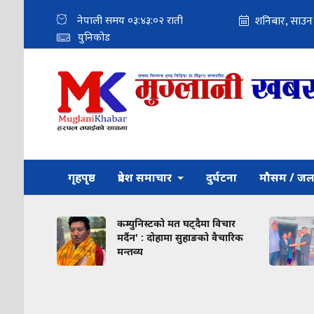
नेपाली समय
०३:४३:०४
राती
युनिकोड
गृहपृष्ठ
प्रदेश समाचार
दुर्घटना
मौसम / जल
 र
कम्युनिस्टको मत घट्दैमा विचार
बारे
मर्दैन' : दोहामा सुहाङको वैचारिक
मन्तव्य