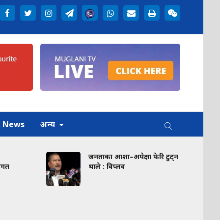
h News
अन्य
जनताका आशा–अपेक्षा फेरि टुट्न
वागत
थाले : विप्लव