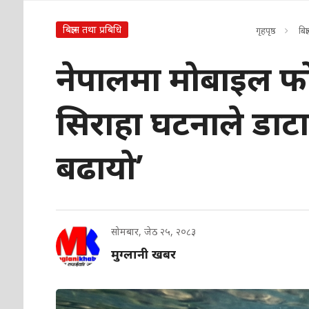
बिज्ञान तथा प्रबिधि
गृहपृष्ठ
बिज
नेपालमा मोबाइल फोन 
सिराहा घटनाले डाट
बढायो’
सोमबार, जेठ २५, २०८३
मुग्लानी खबर