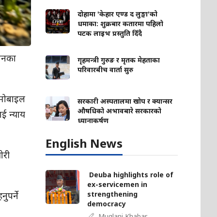
दोहामा 'केहार एण्ड द लुङ्गा'को
धमाका: शुक्रबार कतारमा पहिलो
पटक लाइभ प्रस्तुति दिँदै
फोनका
गृहमन्त्री गुरुङ र मृतक मेहताका
परिवारबीच वार्ता सुरु
र मोबाइल
सरकारी अस्पतालमा खोप र क्यान्सर
औषधिको अभावबारे सरकारको
ाई न्याय
ध्यानाकर्षण
English News
ोरी
Deuba highlights role of
ex-servicemen in
strengthening
ुपर्ने
democracy
Muglani Khabar