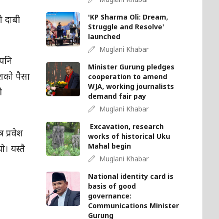
'KP Sharma Oli: Dream,
ो दाबी
Struggle and Resolve'
launched
Muglani Khabar
 पनि
Minister Gurung pledges
शको पैसा
cooperation to amend
WJA, working journalists
ी
demand fair pay
Muglani Khabar
Excavation, research
 प्रवेश
works of historical Uku
Mahal begin
। यस्तै
Muglani Khabar
National identity card is
basis of good
governance:
Communications Minister
Gurung