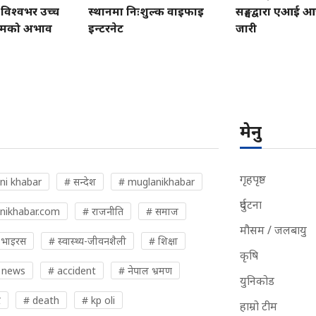
ँगै विश्वभर उच्च
स्थानमा निःशुल्क वाइफाइ
सङ्घद्वारा एआई आ
‍यामको अभाव
इन्टरनेट
जारी
मेनु
गृहपृष्ठ
ni khabar
# सन्देश
# muglanikhabar
दुर्घटना
nikhabar.com
# राजनीति
# समाज
मौसम / जलबायु
 भाइरस
# स्वास्थ्य-जीवनशैली
# शिक्षा
कृषि
 news
# accident
# नेपाल भ्रमण
युनिकोड
र
# death
# kp oli
हाम्रो टीम