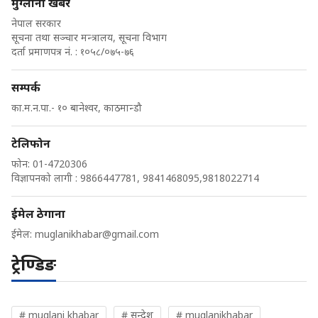
मुग्लानी खबर
नेपाल सरकार
सूचना तथा सञ्चार मन्त्रालय, सूचना विभाग
दर्ता प्रमाणपत्र नं. : १०५८/०७५-७६
सम्पर्क
का.म.न.पा.- १० बानेश्वर, काठमान्डौ
टेलिफोन
फोन: 01-4720306
विज्ञापनको लागी : 9866447781, 9841468095,9818022714
ईमेल ठेगाना
ईमेल:
muglanikhabar@gmail.com
ट्रेण्डिङ
# muglani khabar
# सन्देश
# muglanikhabar