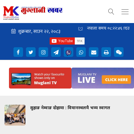
नेपाली समय
०८:२२:४७
दिउँसो
सुहाङ नेम्वाङ दोहामा : विमानस्थलमै भव्य स्वागत