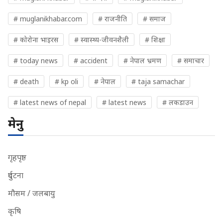
# muglanikhabar.com
# राजनीति
# समाज
# कोरोना भाइरस
# स्वास्थ्य-जीवनशैली
# शिक्षा
# today news
# accident
# नेपाल भ्रमण
# समाचार
# death
# kp oli
# नेपाल
# taja samachar
# latest news of nepal
# latest news
# लकडाउन
मेनु
गृहपृष्ठ
दुर्घटना
मौसम / जलबायु
कृषि