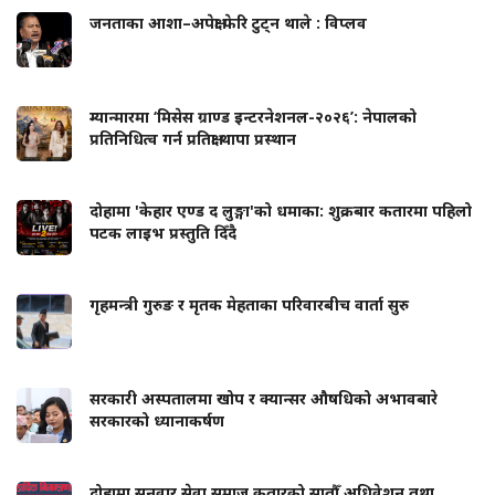
जनताका आशा–अपेक्षा फेरि टुट्न थाले : विप्लव
म्यान्मारमा ‘मिसेस ग्राण्ड इन्टरनेशनल-२०२६’: नेपालको
प्रतिनिधित्व गर्न प्रतिक्षा थापा प्रस्थान
दोहामा 'केहार एण्ड द लुङ्गा'को धमाका: शुक्रबार कतारमा पहिलो
पटक लाइभ प्रस्तुति दिँदै
गृहमन्त्री गुरुङ र मृतक मेहताका परिवारबीच वार्ता सुरु
सरकारी अस्पतालमा खोप र क्यान्सर औषधिको अभावबारे
सरकारको ध्यानाकर्षण
दोहामा सुनुवार सेवा समाज कतारको सातौँ अधिवेशन तथा