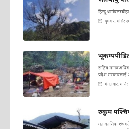
हिन्दू धर्मावलम्बीह
बुधबार, मंसिर 
भूकम्पपीड
राष्ट्रिय मानवअध
प्रदेश सरकारलाई 
मंगलबार, मंसिर
रुकुम पश्च
गत कात्तिक १७ गते 