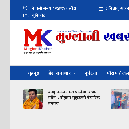
नेपाली समय
०२:३०:४४
साँझ
युनिकोड
गृहपृष्ठ
प्रदेश समाचार
दुर्घटना
मौसम / जल
कम्युनिस्टको मत घट्दैमा विचार
संखुवासभ
मर्दैन' : दोहामा सुहाङको वैचारिक
क्यान्सर 
मन्तव्य
आर्थिक स
नगरपालिका