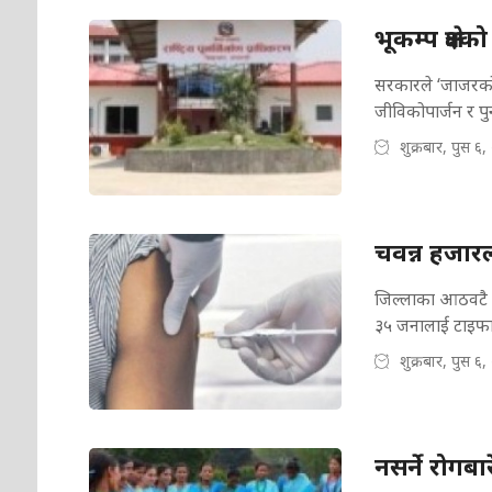
भूकम्प क्षे
सरकारले ‘जाजरकोट 
जीविकोपार्जन र प
शुक्रबार, पुस ६
चवन्न हजार
जिल्लाका आठवटै स
३५ जनालाई टाइफ
शुक्रबार, पुस ६
नसर्ने रोगबा