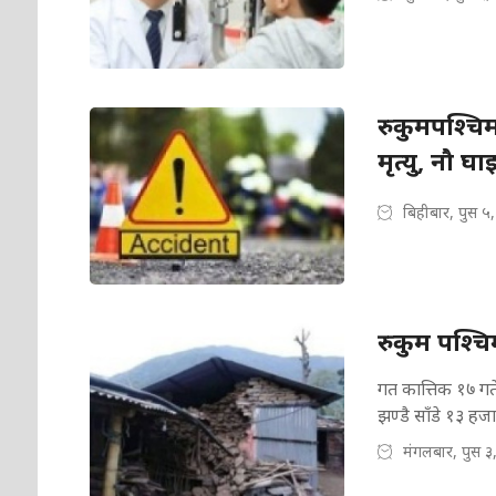
रुकुमपश्चिमम
मृत्यु, नौ घा
बिहीबार, पुस ५
रुकुम पश्चि
गत कात्तिक १७ गते 
झण्डै साँडे १३ हजा
मंगलबार, पुस ३