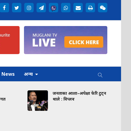
h News
अन्य
जनताका आशा–अपेक्षा फेरि टुट्न
म्यान्मा
थाले : विप्लव
इन्टरन
प्रतिनिध
प्रस्थान