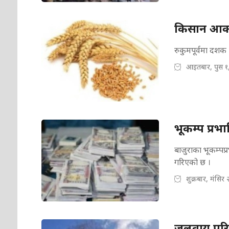
किसान आकर्ष
रुकुमपूर्वमा दशक अ
आइतबार, पुस १
भूकम्प प्र
बाजुराका भूकम्पप
गरिएको छ ।
शुक्रबार, मंसिर
जलवायु परिवर