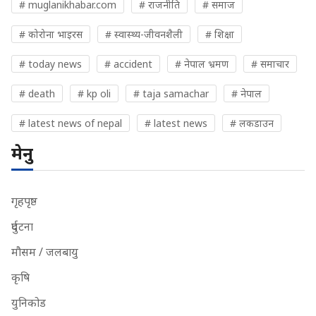
# muglanikhabar.com
# राजनीति
# समाज
# कोरोना भाइरस
# स्वास्थ्य-जीवनशैली
# शिक्षा
# today news
# accident
# नेपाल भ्रमण
# समाचार
# death
# kp oli
# taja samachar
# नेपाल
# latest news of nepal
# latest news
# लकडाउन
मेनु
गृहपृष्ठ
दुर्घटना
मौसम / जलबायु
कृषि
युनिकोड