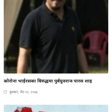
कोरोना भाईरसका बिरुद्धमा पुर्बयुवराज पारस शाह
बुधबार, चैत १२, २०७६