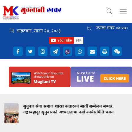
नेपाली समय
०४:०७:०२
 सम्पन्न,
कम्युनिस्टको मत घट्दैमा विचार मर्दैन' : दोहाम
यसमिति चयन
वैचारिक मन्तव्य