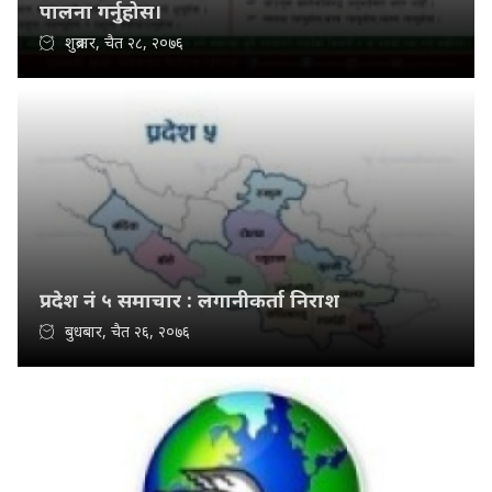
पालना गर्नुहोस।
शुक्रबार, चैत २८, २०७६
प्रदेश नं ५ समाचार : लगानीकर्ता निराश
बुधबार, चैत २६, २०७६