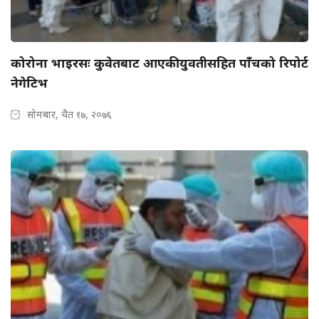
कोरोना भाइरसः कुवेतबाट आएकी युवतीसहित पाँचको रिपोर्ट
नेगेटिभ
सोमबार, चैत १७, २०७६