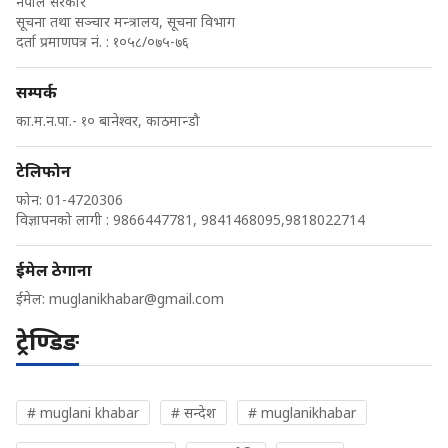
नेपाल सरकार
सूचना तथा सञ्चार मन्त्रालय, सूचना विभाग
दर्ता प्रमाणपत्र नं. : १०५८/०७५-७६
सम्पर्क
का.म.न.पा.- १० बानेश्वर, काठमान्डौ
टेलिफोन
फोन: 01-4720306
विज्ञापनको लागी : 9866447781, 9841468095,9818022714
ईमेल ठेगाना
ईमेल:
muglanikhabar@gmail.com
ट्रेण्डिङ
# muglani khabar
# सन्देश
# muglanikhabar