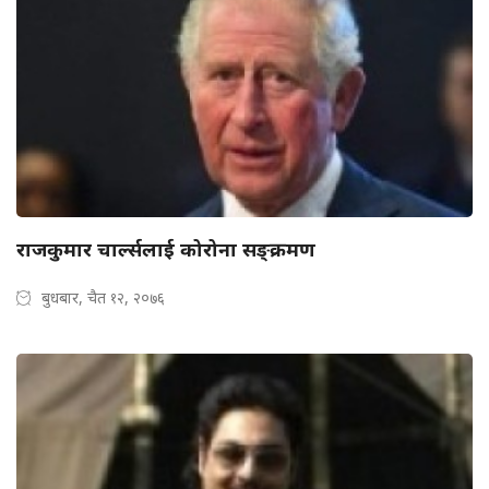
राजकुमार चार्ल्सलाई कोरोना सङ्क्रमण
बुधबार, चैत १२, २०७६