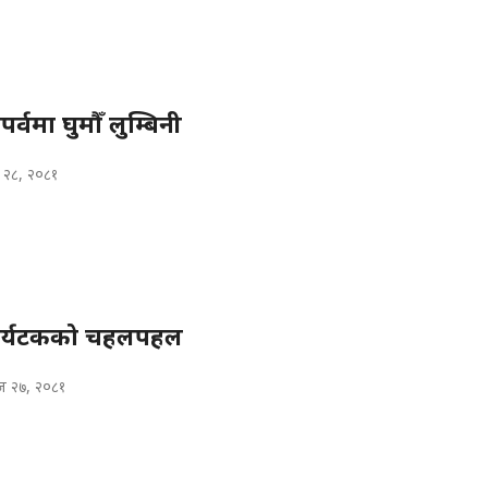
्वमा घुमौँ लुम्बिनी
 २८, २०८१
 पर्यटकको चहलपहल
 २७, २०८१