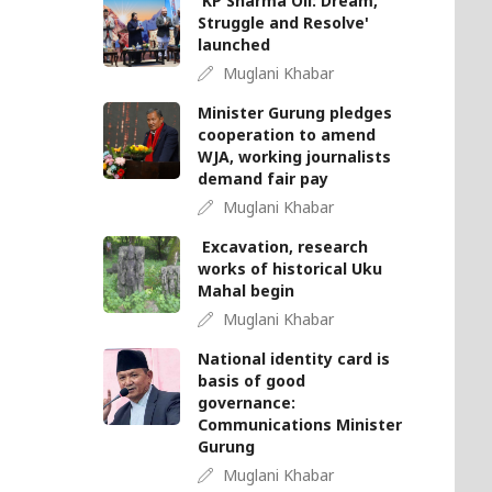
'KP Sharma Oli: Dream,
Struggle and Resolve'
launched
Muglani Khabar
Minister Gurung pledges
cooperation to amend
WJA, working journalists
demand fair pay
Muglani Khabar
Excavation, research
works of historical Uku
Mahal begin
Muglani Khabar
National identity card is
basis of good
governance:
Communications Minister
Gurung
Muglani Khabar