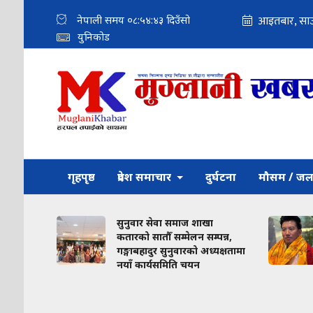
नेपाली समय
०८:५४:४५
दिउँसो
युनिकोड
गृहपृष्ठ
प्रदेश समाचार
दुर्घटना
मौसम / जल
का
सुनुवार सेवा समाज शाखा
कतारको सातौँ सम्मेलन सम्पन्न,
गङ्गाबहादुर सुनुवारको अध्यक्षतामा
नयाँ कार्यसमिति चयन