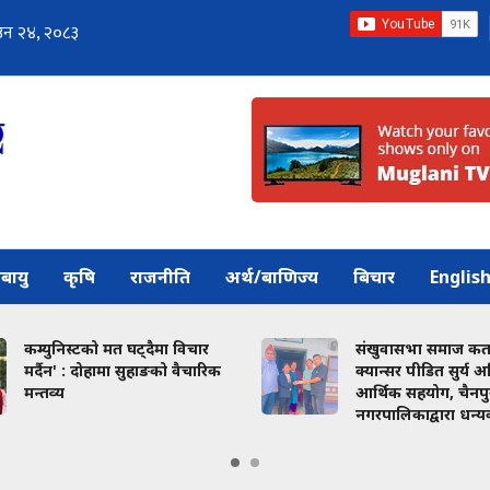
बायु
कृषि
राजनीति
अर्थ/बाणिज्य
बिचार
Englis
कम्युनिस्टको मत घट्दैमा विचार
संखुवासभा समाज कतारद्वा
मर्दैन' : दोहामा सुहाङको वैचारिक
क्यान्सर पीडित सुर्य अधि
मन्तव्य
आर्थिक सहयोग, चैनपुर
नगरपालिकाद्वारा धन्यवाद ज