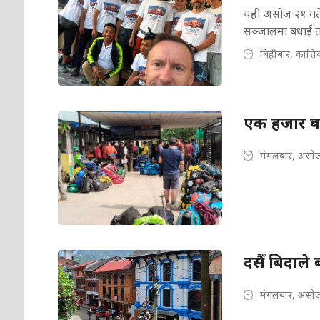
यही असोज २१ गते
सञ्जालमा बधाई त
बिहीबार, कात्त
एक हजार बढ
मंगलबार, असोज
दसैँ बिदाले
मंगलबार, असोज