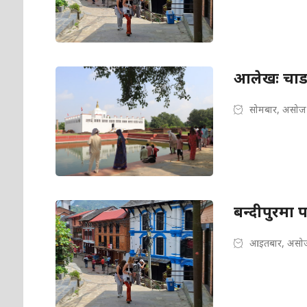
आलेखः चाडपर
सोमबार, असोज
बन्दीपुरमा
आइतबार, असोज