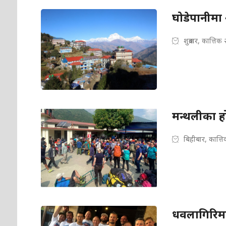
घोडेपानीमा
शुक्रबार, कात्तिक
मन्थलीका 
बिहीबार, कात्त
धवलागिरिमा