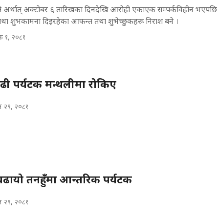
 अर्थात् अक्टोबर ६ तारिखका दिनदेखि आरोही एकाएक सम्पर्कविहीन भएपछ
था शुभकामना दिइरहेका आफन्त तथा शुभेच्छुकहरू निराश बने ।
िक १, २०८१
ी पर्यटक मन्थलीमा रोकिए
 २९, २०८१
 बढायो तनहुँमा आन्तरिक पर्यटक
 २९, २०८१