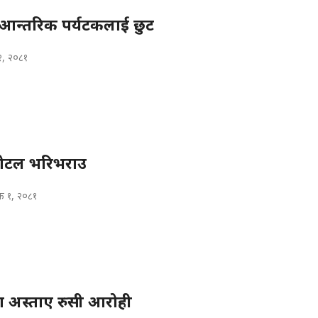
 आन्तरिक पर्यटकलाई छुट
 २, २०८१
होटल भरिभराउ
िक १, २०८१
 अस्ताए रुसी आरोही