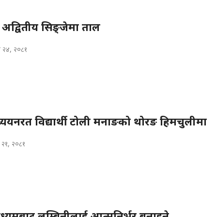
 अद्वितीय सिङ्जेमा ताल
 २४, २०८१
यनरत विद्यार्थी टोली मनाङको थोरङ हिमचुलीमा
२१, २०८१
ध्यमबाट लुम्बिनीलाई आत्मनिर्भर बनाइने